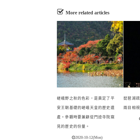
More related articles
嵯峨野之秋的色彩，是奠定了平
琵琶湖疏
安王朝基礎的嵯峨天皇的歷史遺
兩目相視
產。參觀時要兼顧從門迹寺院窺
見的歷史的份量。
2020-10-12(Mon)