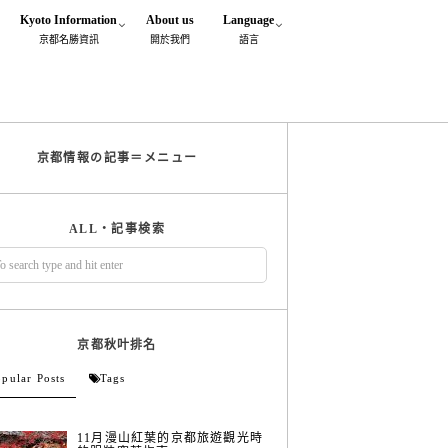
Kyoto Information
About us
Language
京都名勝資訊
閞於我們
語言
京都情報の記事＝メニュー
ALL・記事検索
京都秋叶排名
pular Posts
Tags
11月漫山紅葉的京都旅遊觀光時