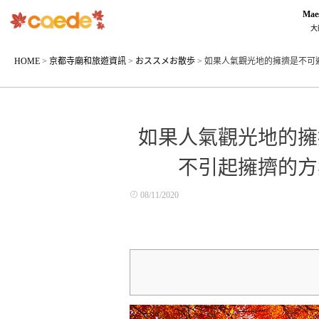
Mae
大
HOME
>
京都寺廟和旅遊資訊
>
おススメお散歩
>
如果人氣觀光地的擁擠是不可
如果人氣觀光地的擁
不引起擁擠的方
08/11/2020