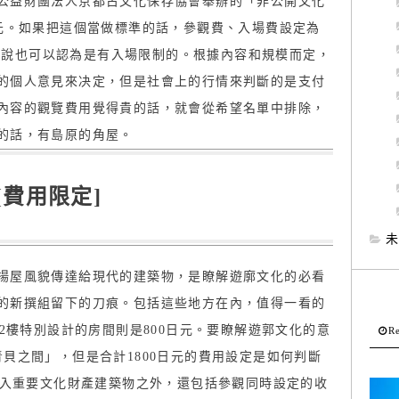
公益財團法人京都古文化保存協會舉辦的「非公開文化
日元。如果把這個當做標準的話，參觀費、入場費設定為
義上來說也可以認為是有入場限制的。根據內容和規模而定，
的個人意見來决定，但是社會上的行情來判斷的是支付
內容的觀覽費用覺得貴的話，就會從希望名單中排除，
的話，有島原的角屋。
[費用限定]
未
揚屋風貌傳達給現代的建築物，是瞭解遊廓文化的必看
的新撰組留下的刀痕。包括這些地方在內，值得一看的
，2樓特別設計的房間則是800日元。要瞭解遊郭文化的意
Re
貝之間」，但是合計1800日元的費用設定是如何判斷
進入重要文化財產建築物之外，還包括參觀同時設定的收