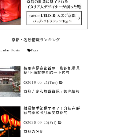
京都・名所情報ランキング
pular Posts
Tags
鞍馬寺是京都首屈一指的能量景
點!下面就來介紹一下它的...
2019-05-21(Tue)
京都寺廟和旅遊資訊
/
観光情報
離楓葉季節還早嗎？！介紹在靜
寂的季節·9月享受京都的...
2020-09-25(Fri)
京都の名刹