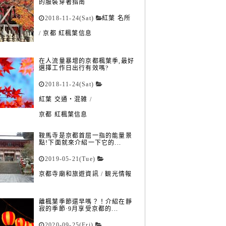
的服裝穿著指南
2018-11-24(Sat)
紅葉 名所
/
京都 紅楓葉信息
在人流量暴增的京都楓葉季,最好
選擇工作日出行有效嗎?
2018-11-24(Sat)
紅葉 交通・混雑
/
京都 紅楓葉信息
鞍馬寺是京都首屈一指的能量景
點!下面就來介紹一下它的...
2019-05-21(Tue)
京都寺廟和旅遊資訊
/
観光情報
離楓葉季節還早嗎？！介紹在靜
寂的季節·9月享受京都的...
2020-09-25(Fri)