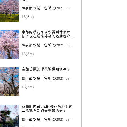
京都の桜 名所
2021-03-
13(Sat)
京都的櫻花可以欣賞到什麼時
候？現在還來得及的名勝也介...
京都の桜 名所
2021-03-
13(Sat)
京都美麗的櫻花隧道知道嗎？
京都の桜 名所
2021-03-
13(Sat)
京都府內第6位的櫻花名勝！從
二條城看到的美麗景色是？
京都の桜 名所
2021-03-