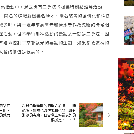
會員優惠活動中，過去也有二尊院的楓葉特別點燈等活動
場」聞名的嵯峨野楓葉名勝地。隨著裝置的廉價化和科技
减少吧，與十幾年前高臺寺和清水寺作為先驅的時候相
燈活動，但不舉行那種活動的景點之一就是二尊院。因
準確地控制了京都觀光的要點的企劃。如果參攷這樣的
入會的價值是很高的。
包括在
以粉色梅舞聞名的梅之名勝——隨
三山，
心院。雖然也流傳著和小野小町有
的魅力
淵源的寺廟，但實際上傳說以外的
根據是・・・？