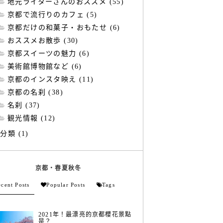
地元ライターさんのおススメ (55)
京都で流行りのカフェ (5)
京都だけの和菓子・おもたせ (6)
おススメお散歩 (30)
京都スイーツの魅力 (6)
美術館博物館など (6)
京都のインスタ映え (11)
京都の名刹 (38)
名刹 (37)
観光情報 (12)
分類 (1)
京都・春夏秋冬
cent Posts
Popular Posts
Tags
2021年！最漂亮的京都櫻花景點
是？