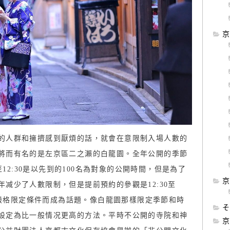
京
的人群和擁擠感到厭煩的話，就會在意限制入場人數的
將而有名的是左京區二之瀨的白龍園。全年公開的季節
至12:30是以先到的100名為對象的公開時間，但是為了
京
减少了人數限制，但是提前預約的參觀是12:30至
間等嚴格限定條件而成為話題。像白龍園那樣限定季節和時
そ
設定為比一般情况更高的方法。平時不公開的寺院和神
京