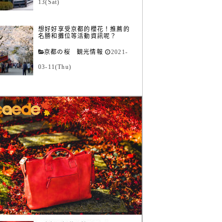
13(Sat)
想好好享受京都的櫻花！推薦的
名勝和攤位等活動資訊呢？
京都の桜 観光情報
2021-
03-11(Thu)