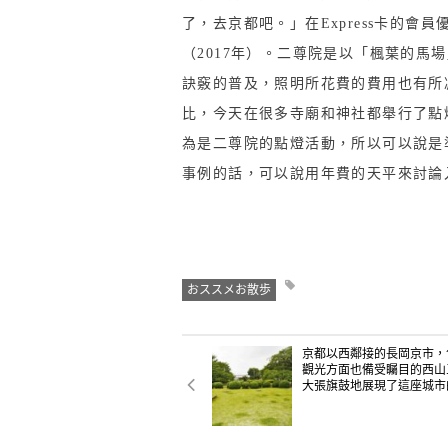
了，去京都吧。」在Express卡的
（2017年）。二尊院是以「楓葉的馬
訣竅的普及，照明所花費的費用也有所
比，今天在很多寺廟和神社都舉行了點
為是二尊院的點燈活動，所以可以說是
事例的話，可以說用年費的天平來討論
おススメお散歩
京都以西鄰接的長岡京市，
觀光方面也備受矚目的西山
大張旗鼓地展現了這座城市