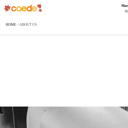
Mae
大
HOME
>
ABOUT US