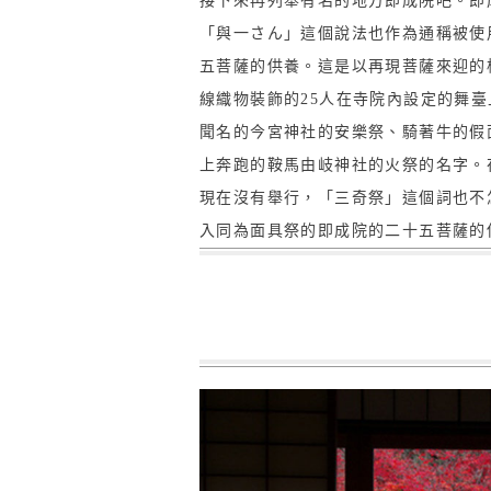
接下來再列舉有名的地方即成院吧。即
「與一さん」這個說法也作為通稱被使
五菩薩的供養。這是以再現菩薩來迎的
線織物裝飾的25人在寺院內設定的舞
聞名的今宮神社的安樂祭、騎著牛的假
上奔跑的鞍馬由岐神社的火祭的名字。
現在沒有舉行，「三奇祭」這個詞也不
入同為面具祭的即成院的二十五菩薩的