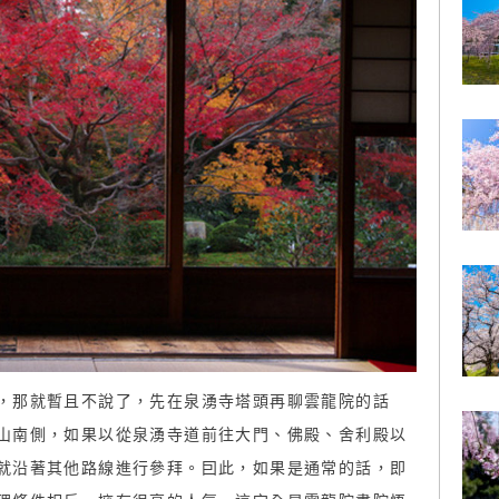
，那就暫且不說了，先在泉湧寺塔頭再聊雲龍院的話
山南側，如果以從泉湧寺道前往大門、佛殿、舍利殿以
就沿著其他路線進行參拜。囙此，如果是通常的話，即