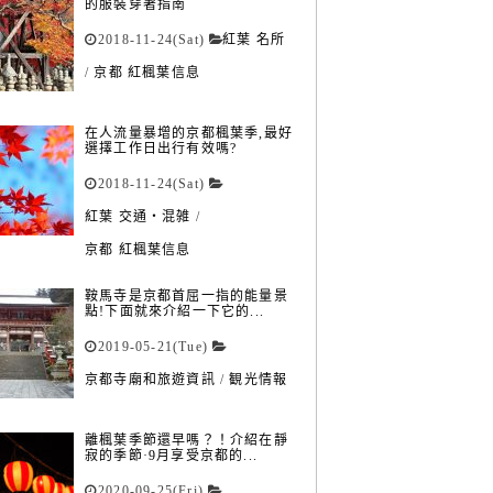
的服裝穿著指南
2018-11-24(Sat)
紅葉 名所
/
京都 紅楓葉信息
在人流量暴增的京都楓葉季,最好
選擇工作日出行有效嗎?
2018-11-24(Sat)
紅葉 交通・混雑
/
京都 紅楓葉信息
鞍馬寺是京都首屈一指的能量景
點!下面就來介紹一下它的...
2019-05-21(Tue)
京都寺廟和旅遊資訊
/
観光情報
離楓葉季節還早嗎？！介紹在靜
寂的季節·9月享受京都的...
2020-09-25(Fri)