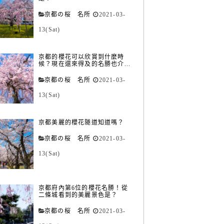
京都の桜 名所
2021-03-
13(Sat)
京都的櫻花可以欣賞到什麼時
候？現在還來得及的名勝也介...
京都の桜 名所
2021-03-
13(Sat)
京都美麗的櫻花隧道知道嗎？
京都の桜 名所
2021-03-
13(Sat)
京都府內第6位的櫻花名勝！從
二條城看到的美麗景色是？
京都の桜 名所
2021-03-