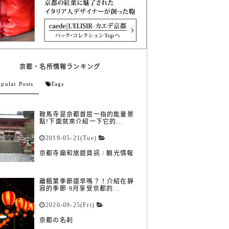
京都・名所情報ランキング
pular Posts
Tags
鞍馬寺是京都首屈一指的能量景
點!下面就來介紹一下它的...
2019-05-21(Tue)
京都寺廟和旅遊資訊
/
観光情報
離楓葉季節還早嗎？！介紹在靜
寂的季節·9月享受京都的...
2020-09-25(Fri)
京都の名刹