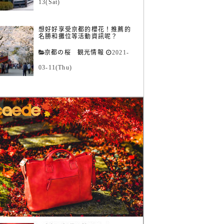
13(Sat)
想好好享受京都的櫻花！推薦的
名勝和攤位等活動資訊呢？
京都の桜 観光情報
2021-
03-11(Thu)