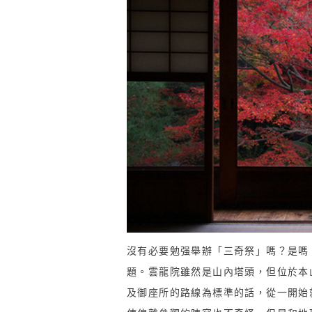
沒有必要勉强舉辦「三奇祭」嗎？是嗎
題。雲龍院雖然是山內塔頭，但位於本
及御座所的路線為標準的話，從一開始