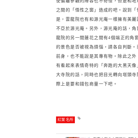
使偏離參觀的陣容也不奇怪，但是和地
之間的「悟性之窗」造成的吧。說到「
是，雲龍院也有和源光庵一樣擁有美麗
不亞於源光庵。另外，源光庵的話，角
龍院的另一間蓮花之間有4個端正的角
的景色是否被視為煩惱，請各自判斷。
前身，也不能說是其專有物。除此之外
有看起來表情奇特的「奔跑的大黑天像
大寺院的話，同時也把目光轉向塔頭寺
際上是要和錢包商量一下吧。
紅葉 名所