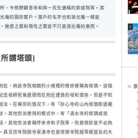
劄所、今熊野觀音寺和與一先生通稱的即成院等。其
源光庵的圓形窗戶。窗戶的名字也和源光庵一樣是
悟，迷惑之窗和悟性之窗並不只是源光庵的東西。
[所謂塔頭]
附近，與該寺院相關的小規模的僧房被稱為塔頭。這個
京
紀念祖師死後遺德而在附近建造的塔和僧房，但是不知
說法。在禪宗的情况下，有「妙心寺的山內塔頭即退藏
法，其他宗派使用的模式中，有「清水寺的塔頭成就
話，其他宗派會稱呼末寺和子院等，但是現狀是不必拘
。真言宗寺院御寺泉湧寺也是塔頭寺院經常被提及的大