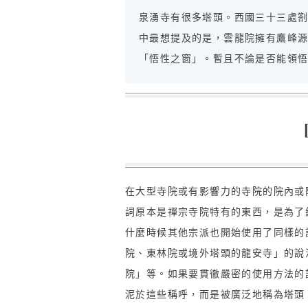
泉湧寺有很多塔頭。西國三十三處
中最想提及的是，雲龍院擁有鷹峰
「悟性之窗」。暫且不論是否能領
在大型寺院或有影響力的寺院的院內或
詞原本是禪宗寺院特有的東西，是為了
什麼時候其他宗派也開始使用了同樣的
院、東林院或境外塔頭的龍安寺」的說
院」等。如果要貫徹嚴密的使用方法的
泥於這些稱呼，而是被廣泛地稱為塔頭