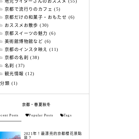
地元ライターさんのおススメ (55)
京都で流行りのカフェ (5)
京都だけの和菓子・おもたせ (6)
おススメお散歩 (30)
京都スイーツの魅力 (6)
美術館博物館など (6)
京都のインスタ映え (11)
京都の名刹 (38)
名刹 (37)
観光情報 (12)
分類 (1)
京都・春夏秋冬
cent Posts
Popular Posts
Tags
2021年！最漂亮的京都櫻花景點
是？