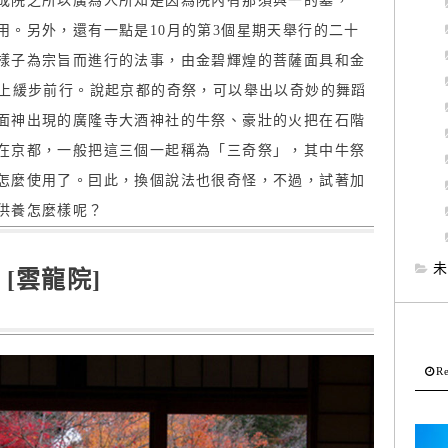
成院之所以廣為人所知是因為院內有那須與一的墓，
用。另外，還有一點是10月的第3個星期天舉行的二十
樣子為宗旨而進行的法事，由金碧輝煌的菩薩面具和金
臺上緩步前行。說起京都的奇祭，可以舉出以奇妙的舞蹈
面神出現的廣隆寺大酒神社的牛祭、豪壯的火把在石階
在京都，一般把這三個一起稱為「三奇祭」，其中牛祭
怎麼使用了。囙此，換個說法也很奇怪，不過，試著加
供養怎麼樣呢？
未
[雲龍院]
Re