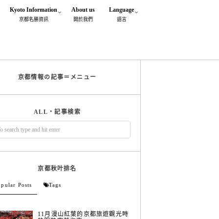
Kyoto Information
About us
Language
京都名勝資訊
閞於我們
語言
京都情報の記事＝メニュー
ALL・記事検索
京都秋叶排名
pular Posts
Tags
11月漫山紅葉的京都旅遊觀光時