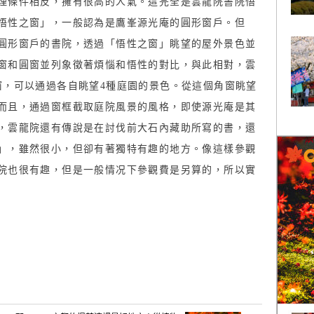
理條件相反，擁有很高的人氣。這完全是雲龍院書院悟
悟性之窗」，一般認為是鷹峯源光庵的圓形窗戶。但
圓形窗戶的書院，透過「悟性之窗」眺望的屋外景色並
窗和圓窗並列象徵著煩惱和悟性的對比，與此相對，雲
窗，可以通過各自眺望4種庭園的景色。從這個角窗眺望
而且，通過窗框截取庭院風景的風格，即使源光庵是其
，雲龍院還有傳說是在討伐前大石內藏助所寫的書，還
」，雖然很小，但卻有著獨特有趣的地方。像這樣參觀
院也很有趣，但是一般情况下參觀費是另算的，所以實