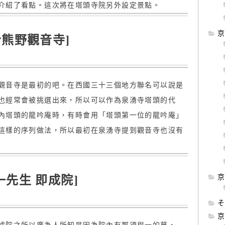
介紹了看點。這次將在塔頭寺院另外設定景點。
京
今熊野觀音寺]
觀音寺是最初的吧。在西國三十三個地方聯名可以說是
也經常會被挑選出來，所以可以作為泉湧寺塔頭的代
內塔頭的龍吟庵時，有時會用「塔頭第一位的龍吟庵」
這樣的序列做法，所以最初在泉湧寺提到觀音寺也沒有
京
一先生 即成院]
そ
京