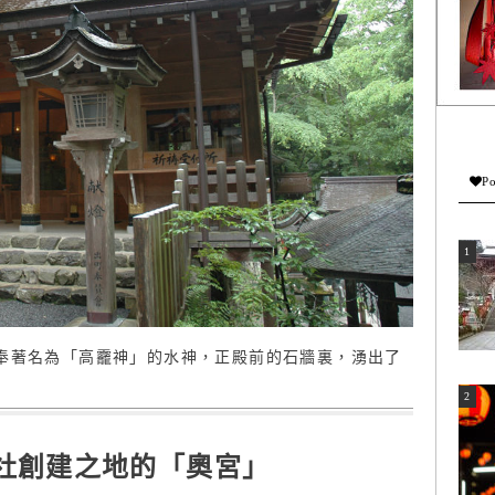
Po
供奉著名為「高龗神」的水神，正殿前的石牆裏，湧出了
社創建之地的「奧宮」