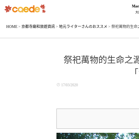
Mae
大
HOME
>
京都寺廟和旅遊資訊
>
地元ライターさんのおススメ
>
祭祀萬物的生命
祭祀萬物的生命之源
「
17/03/2020