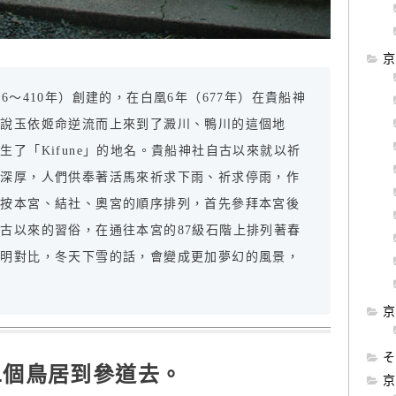
京
6～410年）創建的，在白凰6年（677年）在貴船神
傳說玉依姬命逆流而上來到了澱川、鴨川的這個地
了「Kifune」的地名。貴船神社自古以來就以祈
很深厚，人們供奉著活馬來祈求下雨、祈求停雨，作
始按本宮、結社、奧宮的順序排列，首先參拜本宮後
古以來的習俗，在通往本宮的87級石階上排列著春
鮮明對比，冬天下雪的話，會變成更加夢幻的風景，
京
そ
二個鳥居到參道去。
京