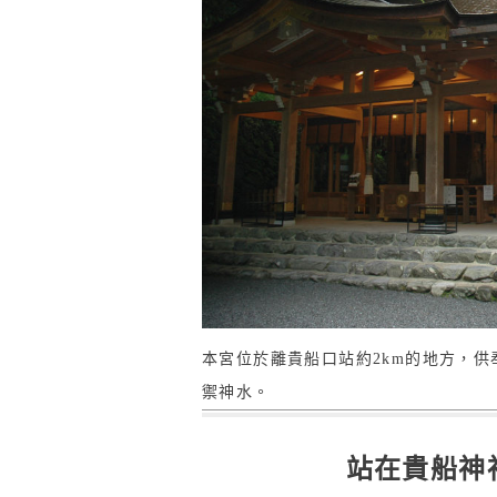
本宮位於離貴船口站約2km的地方，
禦神水。
站在貴船神