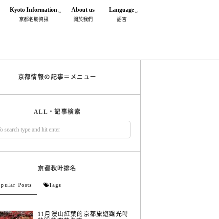
Kyoto Information
About us
Language
京都名勝資訊
閞於我們
語言
京都情報の記事＝メニュー
ALL・記事検索
京都秋叶排名
pular Posts
Tags
11月漫山紅葉的京都旅遊觀光時