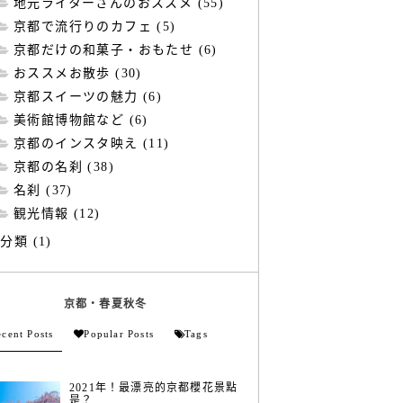
地元ライターさんのおススメ (55)
京都で流行りのカフェ (5)
京都だけの和菓子・おもたせ (6)
おススメお散歩 (30)
京都スイーツの魅力 (6)
美術館博物館など (6)
京都のインスタ映え (11)
京都の名刹 (38)
名刹 (37)
観光情報 (12)
分類 (1)
京都・春夏秋冬
cent Posts
Popular Posts
Tags
2021年！最漂亮的京都櫻花景點
是？