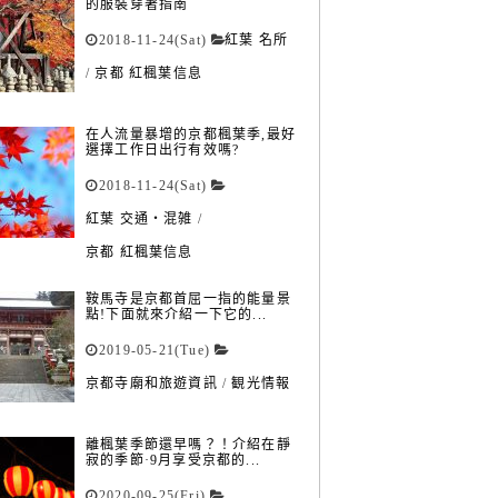
的服裝穿著指南
2018-11-24(Sat)
紅葉 名所
/
京都 紅楓葉信息
在人流量暴增的京都楓葉季,最好
選擇工作日出行有效嗎?
2018-11-24(Sat)
紅葉 交通・混雑
/
京都 紅楓葉信息
鞍馬寺是京都首屈一指的能量景
點!下面就來介紹一下它的...
2019-05-21(Tue)
京都寺廟和旅遊資訊
/
観光情報
離楓葉季節還早嗎？！介紹在靜
寂的季節·9月享受京都的...
2020-09-25(Fri)