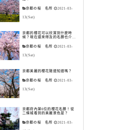
京都の桜 名所
2021-03-
13(Sat)
京都的櫻花可以欣賞到什麼時
候？現在還來得及的名勝也介...
京都の桜 名所
2021-03-
13(Sat)
京都美麗的櫻花隧道知道嗎？
京都の桜 名所
2021-03-
13(Sat)
京都府內第6位的櫻花名勝！從
二條城看到的美麗景色是？
京都の桜 名所
2021-03-