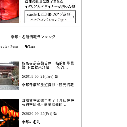
京都・名所情報ランキング
pular Posts
Tags
鞍馬寺是京都首屈一指的能量景
點!下面就來介紹一下它的...
2019-05-21(Tue)
京都寺廟和旅遊資訊
/
観光情報
離楓葉季節還早嗎？！介紹在靜
寂的季節·9月享受京都的...
2020-09-25(Fri)
京都の名刹