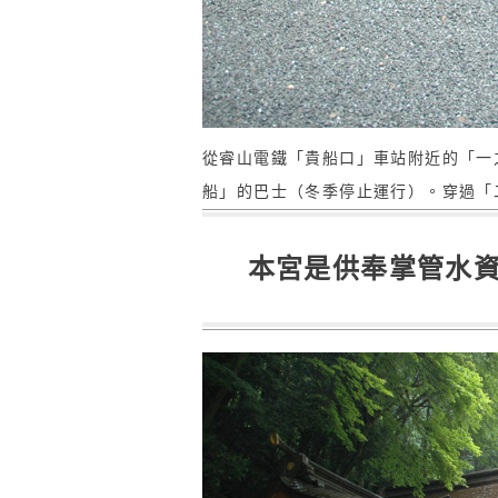
從睿山電鐵「貴船口」車站附近的「一
船」的巴士（冬季停止運行）。穿過「
本宮是供奉掌管水