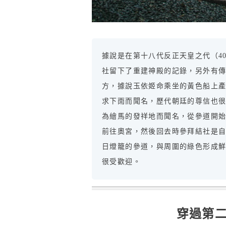
據說是在第十八代反正天皇之代（40
社留下了重建神殿的記錄，另外有
方，據說玉依姬命乘坐的黃色船上產生
求下雨而聞名，歷代朝廷的尊信也
為繪馬的發祥地而聞名，從參道開
前往奧宮，然後回去時參拜結社是自
日燈籠的參道，與周圍的綠色形成
很受歡迎。
穿過第