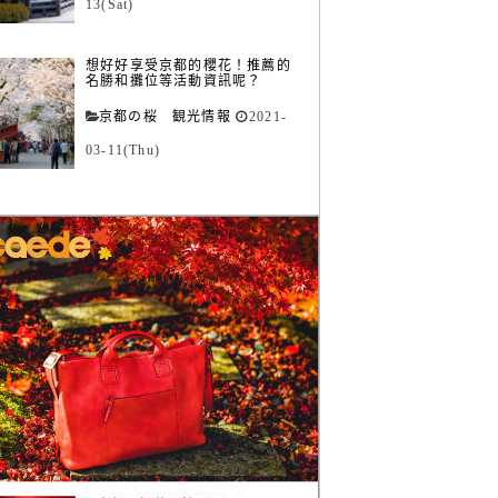
13(Sat)
想好好享受京都的櫻花！推薦的
名勝和攤位等活動資訊呢？
京都の桜 観光情報
2021-
03-11(Thu)