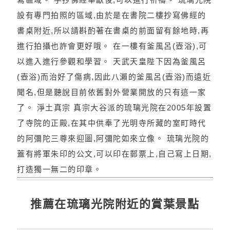
設有專門拍照的區域,由於是在書院二樓抄寫佛經的
書桌附近,所以請斟酌著在書桌的前面留有餘地時,再
進行拍攝也許會更好哦。 在一樓有釜風呂(壺浴),可
以進入進行參觀和學習。 天武天皇陛下因為釜風呂
(壺浴)而治好了傷病,因此八瀨的釜風呂(壺浴)而遠近
聞名,但是聽說目前依舊對外營業開放的只有這一家
了。 淨土真宗 真宗大谷派的琉璃光院在2005年設置
了寺院的正殿,在其中供奉了光明寺所藏的室町時代
的阿彌陀三尊來迎圖,阿彌陀如來立像。 琉璃光院的
蓋有將軍朱印的公文,可以印在郵票上,自己寫上日期,
打造獨一無二的印章。
推薦在琉璃光院附近的賞葉景點