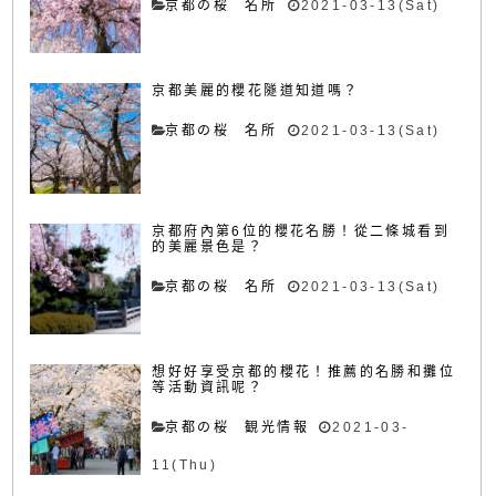
京都の桜 名所
2021-03-13(Sat)
京都美麗的櫻花隧道知道嗎？
京都の桜 名所
2021-03-13(Sat)
京都府內第6位的櫻花名勝！從二條城看到
的美麗景色是？
京都の桜 名所
2021-03-13(Sat)
想好好享受京都的櫻花！推薦的名勝和攤位
等活動資訊呢？
京都の桜 観光情報
2021-03-
11(Thu)