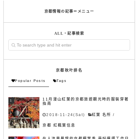
京都情報の記事＝メニュー
ALL・記事検索
京都秋叶排名
Popular Posts
Tags
11月漫山紅葉的京都旅遊觀光時的服裝穿著
指南
2018-11-24(Sat)
紅葉 名所
/
京都 紅楓葉信息
在人流量暴增的京都楓葉季,最好選擇工作日