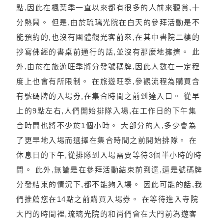
點,因此在楓葉季一直以來都有很多的人前來觀賞,十
分熱鬧。 但是,由於琉璃光院在白天的參拜活動是不
能預約的,也沒有團體觀光客前來,在其中書院二樓的
抄寫佛經的書桌前通行的話,並沒有那麼地擁擠。 此
外,由於在旅遊旺季將分發號碼牌,因此人數在一定程
度上也會有所限制。 在旅遊旺季,參觀流程為購買含
有號碼牌的入場券,在集合時間之前到達入口。 從早
上的9點左右,人們開始排隊入場,在工作日的下午集
合時間也將不少於1個小時。 大部分的人,多少會為
了更早地入場而選擇在集合時間之前開始排隊。 在
休息日的下午,從排隊到入場需要等待3個半小時的時
間。 此外,無論是在參拜活動結束前到達,還是號碼牌
分發結束的情況下,都不能夠入場。 因此可能的話,我
們推薦您在14點之前購買入場券。 在等待進入寺院
大門的時間裡,琉璃光院的和尚們會在大門前為遊客