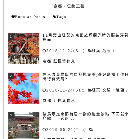
京都・伝統工芸
Popular Posts
Tags
11月漫山紅葉的京都旅遊觀光時的服裝穿著
指南
2018-11-24(Sat)
紅葉 名所
/
京都 紅楓葉信息
在人流量暴增的京都楓葉季,最好選擇工作日
出行有效嗎?
2018-11-24(Sat)
紅葉 交通・混雑
/
京都 紅楓葉信息
鞍馬寺是京都首屈一指的能量景點!下面就來
介紹一下它的...
2019-05-21(Tue)