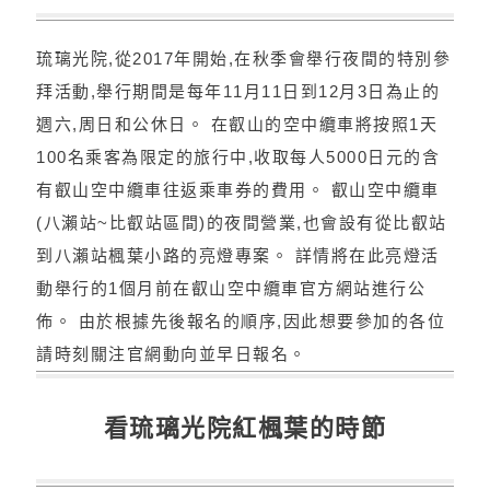
琉璃光院,從2017年開始,在秋季會舉行夜間的特別參
拜活動,舉行期間是每年11月11日到12月3日為止的
週六,周日和公休日。 在叡山的空中纜車將按照1天
100名乘客為限定的旅行中,收取每人5000日元的含
有叡山空中纜車往返乘車券的費用。 叡山空中纜車
(八瀨站~比叡站區間)的夜間營業,也會設有從比叡站
到八瀨站楓葉小路的亮燈專案。 詳情將在此亮燈活
動舉行的1個月前在叡山空中纜車官方網站進行公
佈。 由於根據先後報名的順序,因此想要參加的各位
請時刻關注官網動向並早日報名。
看琉璃光院紅楓葉的時節