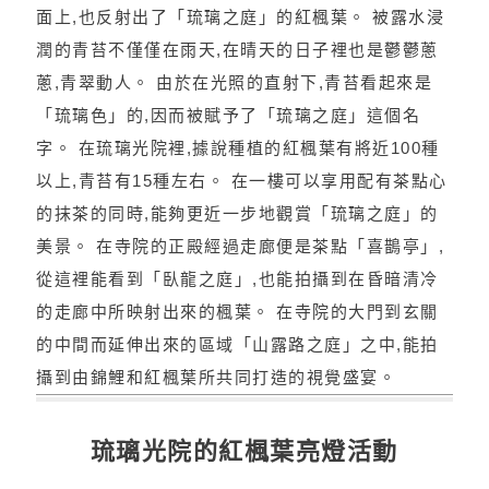
面上,也反射出了「琉璃之庭」的紅楓葉。 被露水浸
潤的青苔不僅僅在雨天,在晴天的日子裡也是鬱鬱蔥
蔥,青翠動人。 由於在光照的直射下,青苔看起來是
「琉璃色」的,因而被賦予了「琉璃之庭」這個名
字。 在琉璃光院裡,據說種植的紅楓葉有將近100種
以上,青苔有15種左右。 在一樓可以享用配有茶點心
的抹茶的同時,能夠更近一步地觀賞「琉璃之庭」的
美景。 在寺院的正殿經過走廊便是茶點「喜鵲亭」,
從這裡能看到「臥龍之庭」,也能拍攝到在昏暗清冷
的走廊中所映射出來的楓葉。 在寺院的大門到玄關
的中間而延伸出來的區域「山露路之庭」之中,能拍
攝到由錦鯉和紅楓葉所共同打造的視覺盛宴。
琉璃光院的紅楓葉亮燈活動