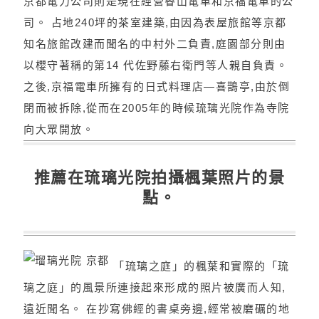
京都電力公司則是現在經營睿山電車和京福電車的公
司。 占地240坪的茶室建築,由因為表屋旅館等京都
知名旅館改建而聞名的中村外二負責,庭園部分則由
以櫻守著稱的第14 代佐野藤右衛門等人親自負責。
之後,京福電車所擁有的日式料理店—喜鵲亭,由於倒
閉而被拆除,從而在2005年的時候琉璃光院作為寺院
向大眾開放。
推薦在琉璃光院拍攝楓葉照片的景
點。
「琉璃之庭」的楓葉和實際的「琉
璃之庭」的風景所連接起來形成的照片被廣而人知,
遠近聞名。 在抄寫佛經的書桌旁邊,經常被磨礪的地