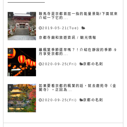
鞍馬寺是京都首屈一指的能量景點!下面就來
介紹一下它的...
2019-05-21(Tue)
京都寺廟和旅遊資訊
/
観光情報
離楓葉季節還早嗎？！介紹在靜寂的季節·9
月享受京都的...
2020-09-25(Fri)
京都の名刹
如果要看京都的楓葉的話，就去鹿苑寺（金
閣寺）。正因為...
2020-09-25(Fri)
京都の名刹