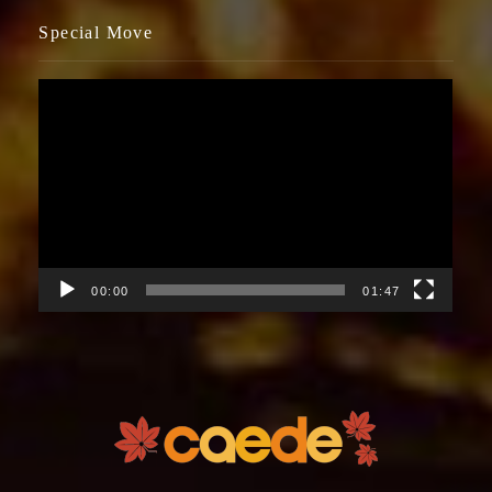
Special Move
視
訊
播
放
器
00:00
01:47