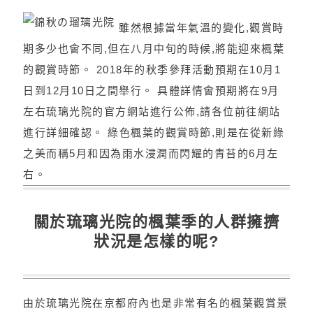
雖然根據當年氣溫的變化,觀賞時
期多少也會不同,但在八月中旬的時候,將能迎來楓葉
的觀賞時節。 2018年的秋季參拜活動預期在10月1
日到12月10日之間舉行。 具體詳情會預期將在9月
左右琉璃光院的官方網站進行公佈,請各位前往網站
進行詳細確認。 綠色楓葉的觀賞時節,則是在從新綠
之美而稱5月和因為雨水浸潤而閃耀的青苔的6月左
右。
關於琉璃光院的楓葉季的人群擁擠
狀況是怎樣的呢?
由於琉璃光院在京都府內也是非常有名的楓葉觀賞景