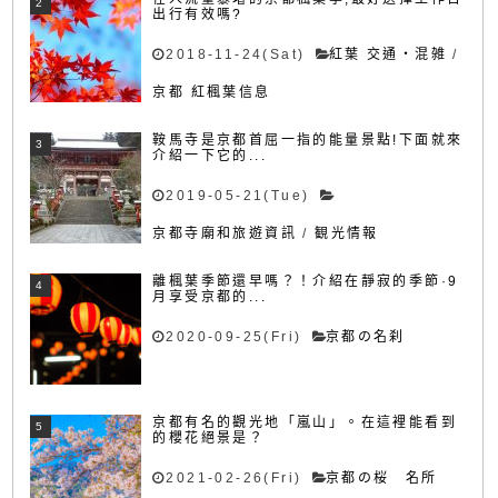
出行有效嗎?
2018-11-24(Sat)
紅葉 交通・混雑
/
京都 紅楓葉信息
鞍馬寺是京都首屈一指的能量景點!下面就來
介紹一下它的...
2019-05-21(Tue)
京都寺廟和旅遊資訊
/
観光情報
離楓葉季節還早嗎？！介紹在靜寂的季節·9
月享受京都的...
2020-09-25(Fri)
京都の名刹
京都有名的觀光地「嵐山」。在這裡能看到
的櫻花絕景是？
2021-02-26(Fri)
京都の桜 名所