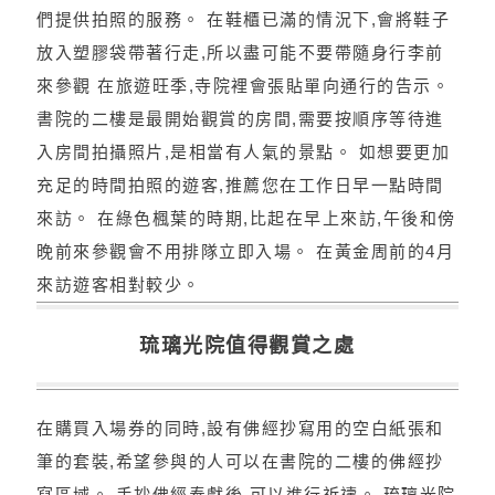
們提供拍照的服務。 在鞋櫃已滿的情況下,會將鞋子
放入塑膠袋帶著行走,所以盡可能不要帶隨身行李前
來參觀 在旅遊旺季,寺院裡會張貼單向通行的告示。
書院的二樓是最開始觀賞的房間,需要按順序等待進
入房間拍攝照片,是相當有人氣的景點。 如想要更加
充足的時間拍照的遊客,推薦您在工作日早一點時間
來訪。 在綠色楓葉的時期,比起在早上來訪,午後和傍
晚前來參觀會不用排隊立即入場。 在黃金周前的4月
來訪遊客相對較少。
琉璃光院值得觀賞之處
在購買入場券的同時,設有佛經抄寫用的空白紙張和
筆的套裝,希望參與的人可以在書院的二樓的佛經抄
寫區域。 手抄佛經奉獻後,可以進行祈禱。 琉璃光院