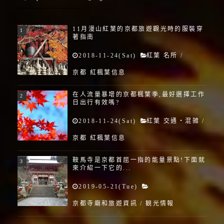
11月漫山紅葉的京都旅遊觀光時的服裝穿
著指南
2018-11-24(Sat)
紅葉 名所
/
京都 紅楓葉信息
在人流量暴增的京都楓葉季,最好選擇工作
日出行有效嗎?
2018-11-24(Sat)
紅葉 交通・混雑
/
京都 紅楓葉信息
鞍馬寺是京都首屈一指的能量景點!下面就
來介紹一下它的...
2019-05-21(Tue)
京都寺廟和旅遊資訊
/
観光情報