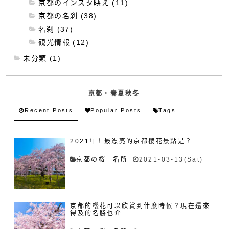
京都のインスタ映え (11)
京都の名刹 (38)
名刹 (37)
観光情報 (12)
未分類 (1)
京都・春夏秋冬
Recent Posts
Popular Posts
Tags
2021年！最漂亮的京都櫻花景點是？
京都の桜 名所
2021-03-13(Sat)
京都的櫻花可以欣賞到什麼時候？現在還來
得及的名勝也介...