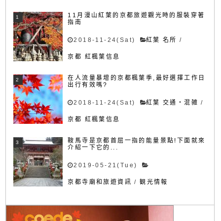
11月漫山紅葉的京都旅遊觀光時的服裝穿著
指南
2018-11-24(Sat)
紅葉 名所
/
京都 紅楓葉信息
在人流量暴增的京都楓葉季,最好選擇工作日
出行有效嗎?
2018-11-24(Sat)
紅葉 交通・混雑
/
京都 紅楓葉信息
鞍馬寺是京都首屈一指的能量景點!下面就來
介紹一下它的...
2019-05-21(Tue)
京都寺廟和旅遊資訊
/
観光情報