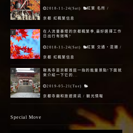
2018-11-24(Sat)
紅葉 名所
/
京都 紅楓葉信息
在人流量暴增的京都楓葉季,最好選擇工作
日出行有效嗎?
2018-11-24(Sat)
紅葉 交通・混雑
/
京都 紅楓葉信息
鞍馬寺是京都首屈一指的能量景點!下面就
來介紹一下它的...
2019-05-21(Tue)
京都寺廟和旅遊資訊
/
観光情報
Special Move