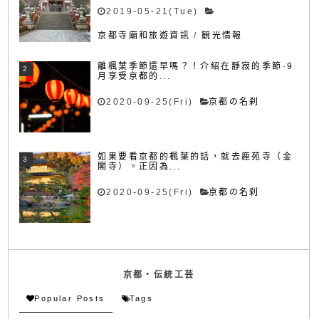
2019-05-21(Tue)
京都寺廟和旅遊資訊
/
観光情報
離楓葉季節還早嗎？！介紹在靜寂的季節·9
月享受京都的...
2020-09-25(Fri)
京都の名刹
如果要看京都的楓葉的話，就去鹿苑寺（金
閣寺）。正因為...
2020-09-25(Fri)
京都の名刹
京都・伝統工芸
Popular Posts
Tags