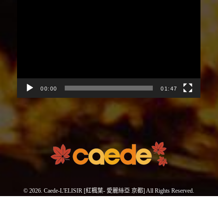
視
訊
播
放
器
00:00
01:47
© 2026. Caede-L'ELISIR [紅楓葉- 愛麗絲亞 京都] All Rights Reserved.