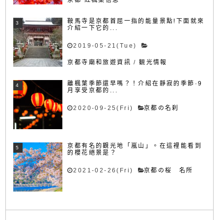
鞍馬寺是京都首屈一指的能量景點!下面就來
介紹一下它的...
2019-05-21(Tue)
京都寺廟和旅遊資訊
/
観光情報
離楓葉季節還早嗎？！介紹在靜寂的季節·9
月享受京都的...
2020-09-25(Fri)
京都の名刹
京都有名的觀光地「嵐山」。在這裡能看到
的櫻花絕景是？
2021-02-26(Fri)
京都の桜 名所