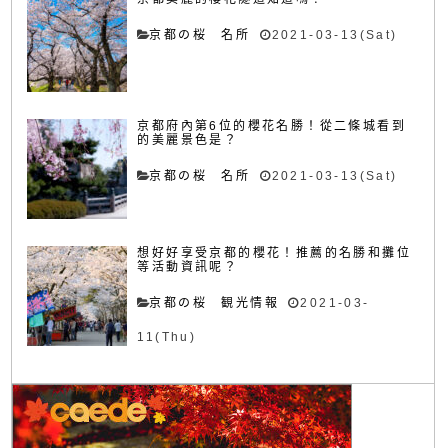
京都の桜 名所
2021-03-13(Sat)
京都府內第6位的櫻花名勝！從二條城看到
的美麗景色是？
京都の桜 名所
2021-03-13(Sat)
想好好享受京都的櫻花！推薦的名勝和攤位
等活動資訊呢？
京都の桜 観光情報
2021-03-
11(Thu)