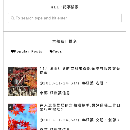
ALL・記事検索
京都秋叶排名
Popular Posts
Tags
11月漫山紅葉的京都旅遊觀光時的服裝穿著
指南
2018-11-24(Sat)
紅葉 名所
/
京都 紅楓葉信息
在人流量暴增的京都楓葉季,最好選擇工作日
出行有效嗎?
2018-11-24(Sat)
紅葉 交通・混雑
/
京都 紅楓葉信息