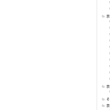
京
京
そ
京