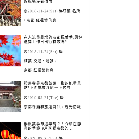
的服裝穿著指南
2018-11-24(Sat)
紅葉 名所
/
京都 紅楓葉信息
在人流量暴增的京都楓葉季,最好
選擇工作日出行有效嗎?
2018-11-24(Sat)
紅葉 交通・混雑
/
京都 紅楓葉信息
鞍馬寺是京都首屈一指的能量景
點!下面就來介紹一下它的...
2019-05-21(Tue)
京都寺廟和旅遊資訊
/
観光情報
離楓葉季節還早嗎？！介紹在靜
寂的季節·9月享受京都的...
2020-09-25(Fri)