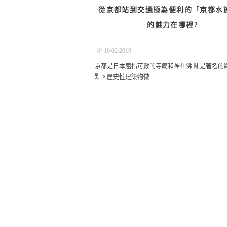
從京都站到交通極為便利的「京都水
的魅力在哪裡?
10/02/2019
京都是日本屈指可數的寺廟和神社佛閣,是著名的
點。歷史性建築物做...