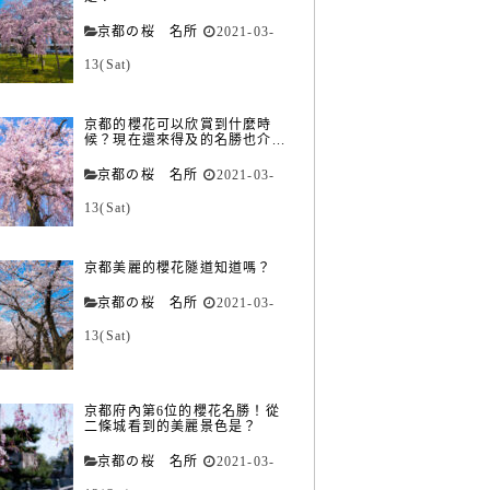
京都の桜 名所
2021-03-
13(Sat)
京都的櫻花可以欣賞到什麼時
候？現在還來得及的名勝也介...
京都の桜 名所
2021-03-
13(Sat)
京都美麗的櫻花隧道知道嗎？
京都の桜 名所
2021-03-
13(Sat)
京都府內第6位的櫻花名勝！從
二條城看到的美麗景色是？
京都の桜 名所
2021-03-