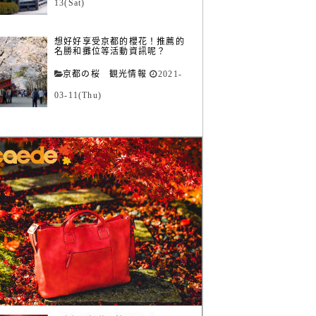
13(Sat)
想好好享受京都的櫻花！推薦的
名勝和攤位等活動資訊呢？
京都の桜 観光情報
2021-
03-11(Thu)