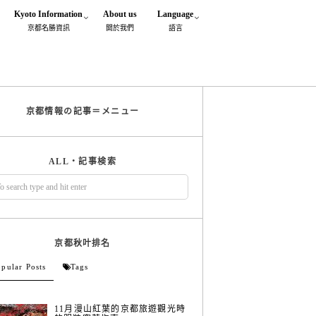
Kyoto Information
About us
Language
京都名勝資訊
閞於我們
語言
京都情報の記事＝メニュー
ALL・記事検索
京都秋叶排名
pular Posts
Tags
11月漫山紅葉的京都旅遊觀光時