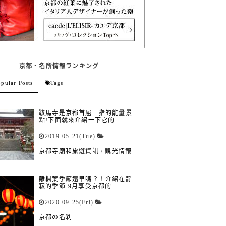
京都・名所情報ランキング
pular Posts
Tags
鞍馬寺是京都首屈一指的能量景
點!下面就來介紹一下它的...
2019-05-21(Tue)
京都寺廟和旅遊資訊
/
観光情報
離楓葉季節還早嗎？！介紹在靜
寂的季節·9月享受京都的...
2020-09-25(Fri)
京都の名刹