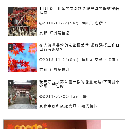
11月漫山紅葉的京都旅遊觀光時的服裝穿著
指南
2018-11-24(Sat)
紅葉 名所
/
京都 紅楓葉信息
在人流量暴增的京都楓葉季,最好選擇工作日
出行有效嗎?
2018-11-24(Sat)
紅葉 交通・混雑
/
京都 紅楓葉信息
鞍馬寺是京都首屈一指的能量景點!下面就來
介紹一下它的...
2019-05-21(Tue)
京都寺廟和旅遊資訊
/
観光情報