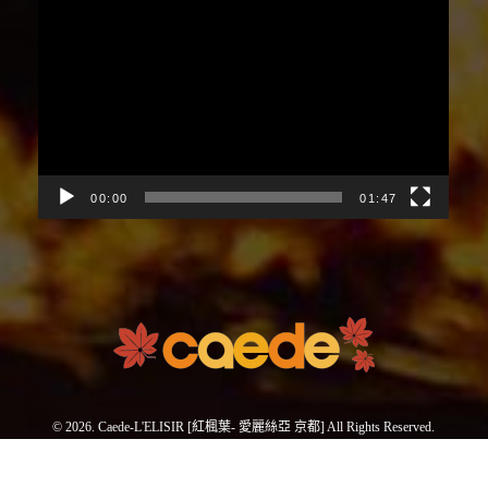
視
訊
播
放
器
00:00
01:47
© 2026. Caede-L'ELISIR [紅楓葉- 愛麗絲亞 京都] All Rights Reserved.