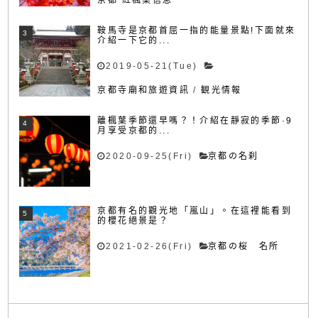
鞍馬寺是京都首屈一指的能量景點!下面就來
介紹一下它的...
2019-05-21(Tue)
京都寺廟和旅遊資訊
/
観光情報
離楓葉季節還早嗎？！介紹在靜寂的季節·9
月享受京都的...
2020-09-25(Fri)
京都の名刹
京都有名的觀光地「嵐山」。在這裡能看到
的櫻花絕景是？
2021-02-26(Fri)
京都の桜 名所