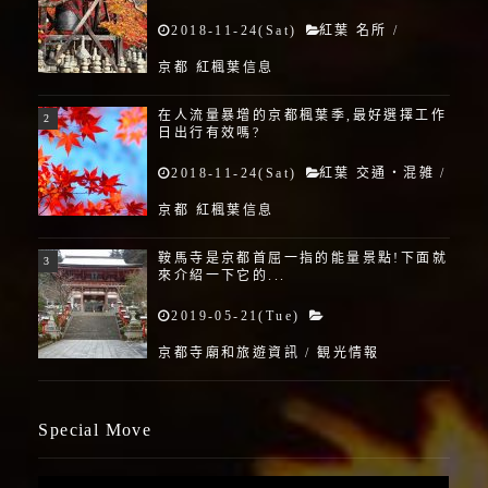
2018-11-24(Sat)
紅葉 名所
/
京都 紅楓葉信息
在人流量暴增的京都楓葉季,最好選擇工作
日出行有效嗎?
2018-11-24(Sat)
紅葉 交通・混雑
/
京都 紅楓葉信息
鞍馬寺是京都首屈一指的能量景點!下面就
來介紹一下它的...
2019-05-21(Tue)
京都寺廟和旅遊資訊
/
観光情報
Special Move