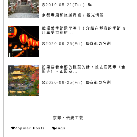
2019-05-21(Tue)
京都寺廟和旅遊資訊
/
観光情報
離楓葉季節還早嗎？！介紹在靜寂的季節·9
月享受京都的...
2020-09-25(Fri)
京都の名刹
如果要看京都的楓葉的話，就去鹿苑寺（金
閣寺）。正因為...
2020-09-25(Fri)
京都の名刹
京都・伝統工芸
Popular Posts
Tags