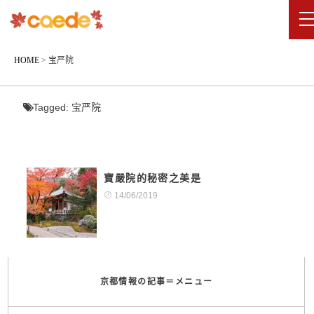
HOME
>
宝严院
Tagged:
宝严院
寶嚴院的秘密之美是
14/06/2019
京都情報の記事＝メニュー