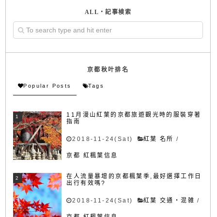
ALL・記事検索
京都秋叶排名
Popular Posts
Tags
11月漫山紅葉的京都旅遊觀光時的服裝穿著
指南
2018-11-24(Sat)
紅葉 名所
/
京都 紅楓葉信息
在人流量暴增的京都楓葉季,最好選擇工作日
出行有效嗎?
2018-11-24(Sat)
紅葉 交通・混雑
/
京都 紅楓葉信息