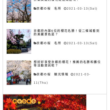
京都の桜 名所
2021-03-13(Sat)
京都府內第6位的櫻花名勝！從二條城看到
的美麗景色是？
京都の桜 名所
2021-03-13(Sat)
想好好享受京都的櫻花！推薦的名勝和攤位
等活動資訊呢？
京都の桜 観光情報
2021-03-
11(Thu)