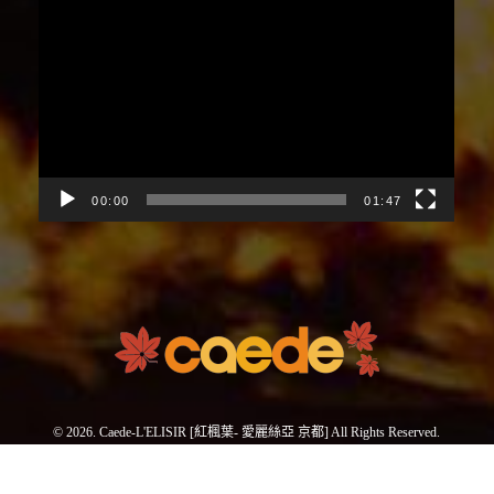
視
訊
播
放
器
00:00
01:47
© 2026. Caede-L'ELISIR [紅楓葉- 愛麗絲亞 京都] All Rights Reserved.