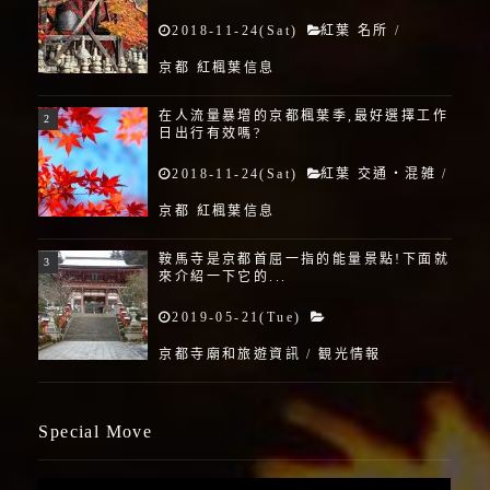
2018-11-24(Sat)
紅葉 名所
/
京都 紅楓葉信息
在人流量暴增的京都楓葉季,最好選擇工作
日出行有效嗎?
2018-11-24(Sat)
紅葉 交通・混雑
/
京都 紅楓葉信息
鞍馬寺是京都首屈一指的能量景點!下面就
來介紹一下它的...
2019-05-21(Tue)
京都寺廟和旅遊資訊
/
観光情報
Special Move