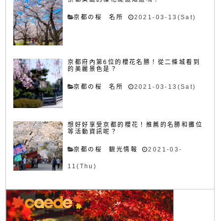
京都の桜 名所
2021-03-13(Sat)
京都府內第6位的櫻花名勝！從二條城看到
的美麗景色是？
京都の桜 名所
2021-03-13(Sat)
想好好享受京都的櫻花！推薦的名勝和攤位
等活動資訊呢？
京都の桜 観光情報
2021-03-
11(Thu)