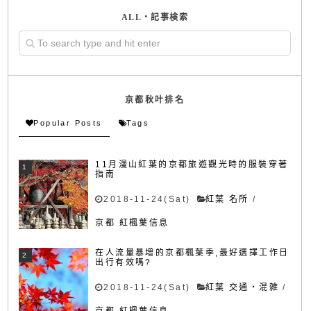
ALL・記事検索
京都秋叶排名
Popular Posts
Tags
11月漫山紅葉的京都旅遊觀光時的服裝穿著
指南
2018-11-24(Sat)
紅葉 名所
/
京都 紅楓葉信息
在人流量暴增的京都楓葉季,最好選擇工作日
出行有效嗎?
2018-11-24(Sat)
紅葉 交通・混雑
/
京都 紅楓葉信息