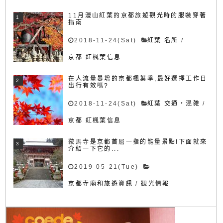
11月漫山紅葉的京都旅遊觀光時的服裝穿著
指南
2018-11-24(Sat)
紅葉 名所
/
京都 紅楓葉信息
在人流量暴增的京都楓葉季,最好選擇工作日
出行有效嗎?
2018-11-24(Sat)
紅葉 交通・混雑
/
京都 紅楓葉信息
鞍馬寺是京都首屈一指的能量景點!下面就來
介紹一下它的...
2019-05-21(Tue)
京都寺廟和旅遊資訊
/
観光情報