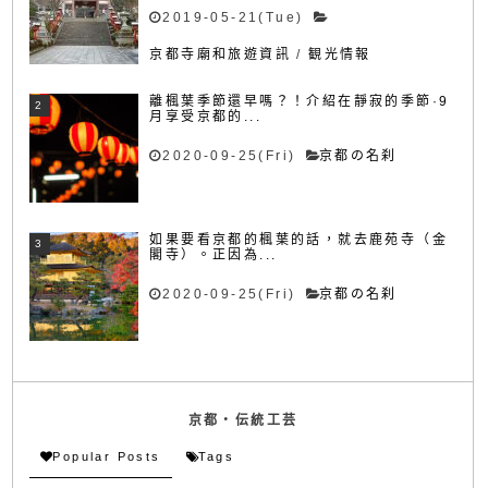
2019-05-21(Tue)
京都寺廟和旅遊資訊
/
観光情報
離楓葉季節還早嗎？！介紹在靜寂的季節·9
月享受京都的...
2020-09-25(Fri)
京都の名刹
如果要看京都的楓葉的話，就去鹿苑寺（金
閣寺）。正因為...
2020-09-25(Fri)
京都の名刹
京都・伝統工芸
Popular Posts
Tags