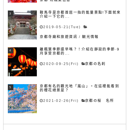
鞍馬寺是京都首屈一指的能量景點!下面就來
介紹一下它的...
2019-05-21(Tue)
京都寺廟和旅遊資訊
/
観光情報
離楓葉季節還早嗎？！介紹在靜寂的季節·9
月享受京都的...
2020-09-25(Fri)
京都の名刹
京都有名的觀光地「嵐山」。在這裡能看到
的櫻花絕景是？
2021-02-26(Fri)
京都の桜 名所