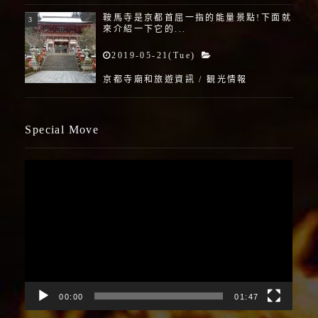
鞍馬寺是京都首屈一指的能量景點!下面就
來介紹一下它的...
2019-05-21(Tue)
京都寺廟和旅遊資訊
/
観光情報
Special Move
視
訊
播
放
器
00:00
01:47