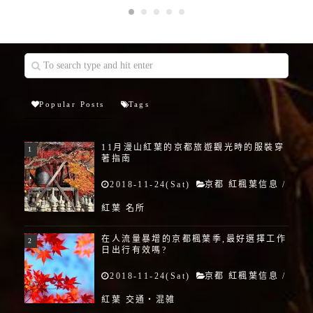
Popular Posts
Tags
11月漫山紅葉的京都旅遊觀光時的服裝穿
著指南
2018-11-24(Sat)
京都 紅楓葉信息
/
紅葉 名所
在人流量暴增的京都楓葉季,最好選擇工作
日出行有效嗎?
2018-11-24(Sat)
京都 紅楓葉信息
/
紅葉 交通・混雑