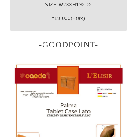
SIZE:W23×H19×D2
¥19,000(+tax)
-GOODPOINT-