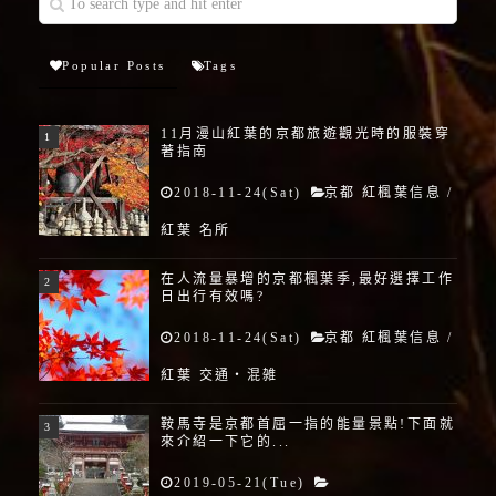
Popular Posts
Tags
11月漫山紅葉的京都旅遊觀光時的服裝穿
著指南
2018-11-24(Sat)
京都 紅楓葉信息
/
紅葉 名所
在人流量暴增的京都楓葉季,最好選擇工作
日出行有效嗎?
2018-11-24(Sat)
京都 紅楓葉信息
/
紅葉 交通・混雑
鞍馬寺是京都首屈一指的能量景點!下面就
來介紹一下它的...
2019-05-21(Tue)