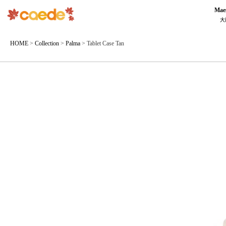
Mae
大
HOME
>
Collection
>
Palma
>
Tablet Case Tan