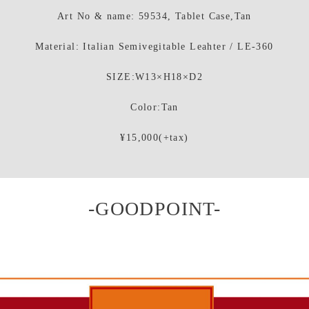
Art No & name: 59534, Tablet Case,Tan
Material: Italian Semivegitable Leahter / LE-360
SIZE:W13×H18×D2
Color:Tan
¥15,000(+tax)
-GOODPOINT-