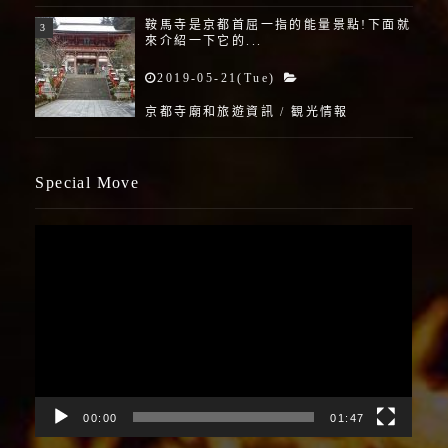
鞍馬寺是京都首屈一指的能量景點!下面就
來介紹一下它的...
2019-05-21(Tue)
京都寺廟和旅遊資訊
/
観光情報
Special Move
視
訊
播
放
器
00:00
01:47