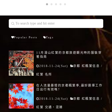
Popular Posts
Tags
11月漫山紅葉的京都旅遊觀光時的服裝穿
著指南
2018-11-24(Sat)
京都 紅楓葉信息
/
紅葉 名所
在人流量暴增的京都楓葉季,最好選擇工作
日出行有效嗎?
2018-11-24(Sat)
京都 紅楓葉信息
/
紅葉 交通・混雑