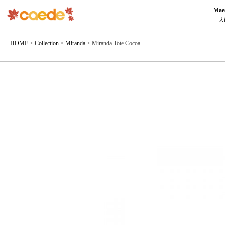
Mae
大
HOME
>
Collection
>
Miranda
>
Miranda Tote Cocoa