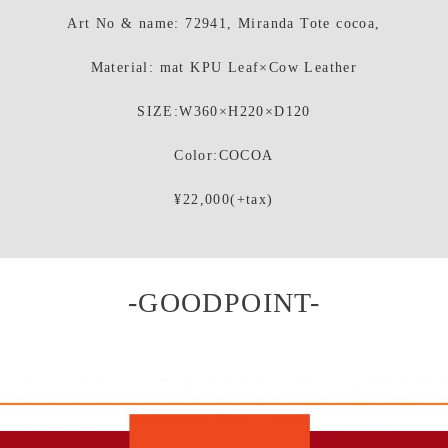
Art No & name: 72941, Miranda Tote cocoa,
Material: mat KPU Leaf×Cow Leather
SIZE:W360×H220×D120
Color:COCOA
¥22,000(+tax)
-GOODPOINT-