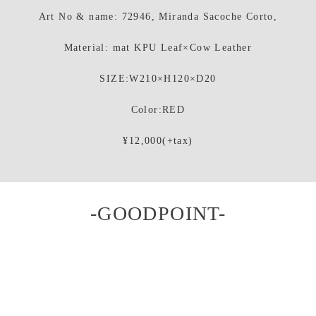
Art No & name: 72946, Miranda Sacoche Corto,
Material: mat KPU Leaf×Cow Leather
SIZE:W210×H120×D20
Color:RED
¥12,000(+tax)
-GOODPOINT-