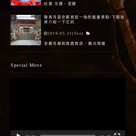
紅葉 交通・混雑
鞍馬寺是京都首屈一指的能量景點!下面就
來介紹一下它的...
2019-05-21(Tue)
京都寺廟和旅遊資訊
/
観光情報
Special Move
視
訊
播
放
器