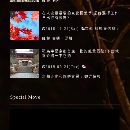
紅葉 名所
在人流量暴增的京都楓葉季,最好選擇工作
日出行有效嗎?
2018-11-24(Sat)
京都 紅楓葉信息
/
紅葉 交通・混雑
鞍馬寺是京都首屈一指的能量景點!下面就
來介紹一下它的...
2019-05-21(Tue)
京都寺廟和旅遊資訊
/
観光情報
Special Move
視
訊