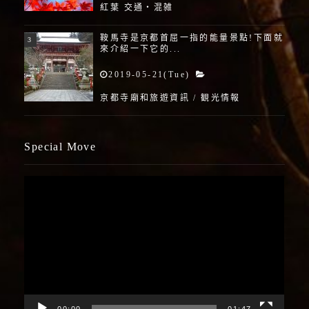
紅葉 交通・混雑
鞍馬寺是京都首屈一指的能量景點!下面就
來介紹一下它的...
2019-05-21(Tue)
京都寺廟和旅遊資訊
/
観光情報
Special Move
視
訊
播
放
器
00:00
01:47