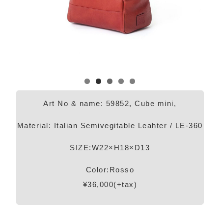
Art No & name: 59852, Cube mini,
Material: Italian Semivegitable Leahter / LE-360
SIZE:W22×H18×D13
Color:Rosso
¥36,000(+tax)