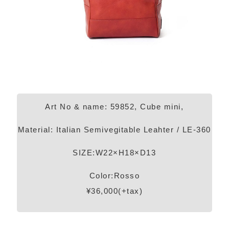
Art No & name: 59852, Cube mini,
Material: Italian Semivegitable Leahter / LE-360
SIZE:W22×H18×D13
Color:Rosso
¥36,000(+tax)