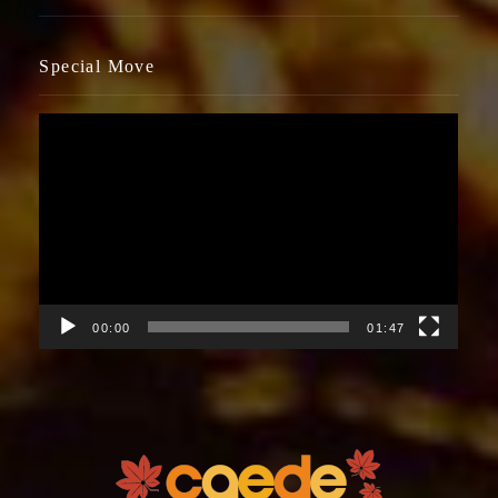
Special Move
視
訊
播
放
器
00:00
01:47