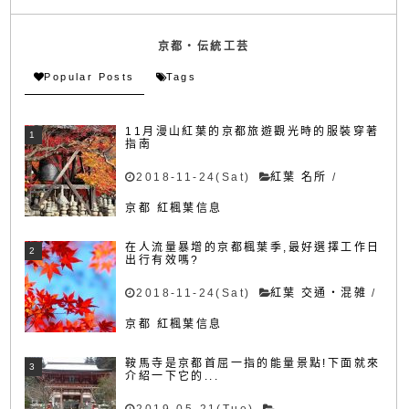
京都・伝統工芸
Popular Posts
Tags
11月漫山紅葉的京都旅遊觀光時的服裝穿著
指南
2018-11-24(Sat)
紅葉 名所
/
京都 紅楓葉信息
在人流量暴增的京都楓葉季,最好選擇工作日
出行有效嗎?
2018-11-24(Sat)
紅葉 交通・混雑
/
京都 紅楓葉信息
鞍馬寺是京都首屈一指的能量景點!下面就來
介紹一下它的...
2019-05-21(Tue)