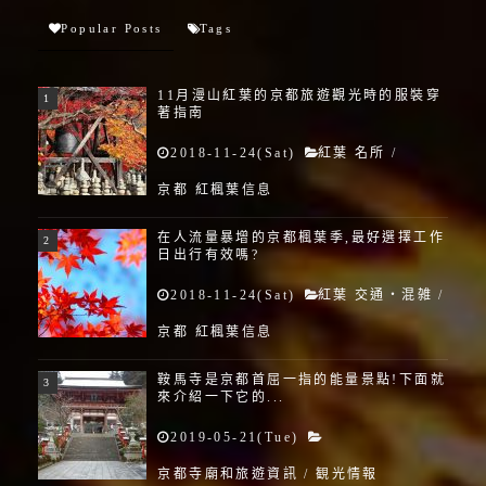
Popular Posts
Tags
11月漫山紅葉的京都旅遊觀光時的服裝穿
著指南
2018-11-24(Sat)
紅葉 名所
/
京都 紅楓葉信息
在人流量暴增的京都楓葉季,最好選擇工作
日出行有效嗎?
2018-11-24(Sat)
紅葉 交通・混雑
/
京都 紅楓葉信息
鞍馬寺是京都首屈一指的能量景點!下面就
來介紹一下它的...
2019-05-21(Tue)
京都寺廟和旅遊資訊
/
観光情報