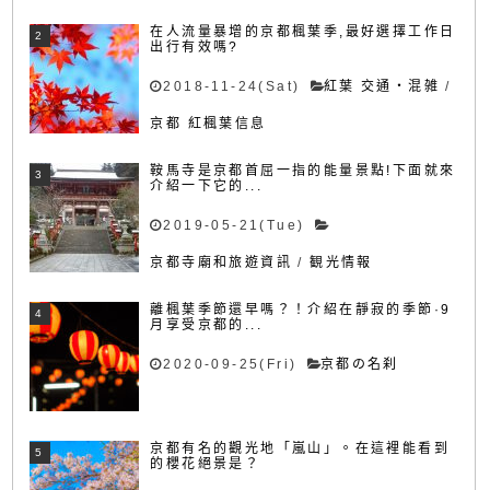
在人流量暴增的京都楓葉季,最好選擇工作日
出行有效嗎?
2018-11-24(Sat)
紅葉 交通・混雑
/
京都 紅楓葉信息
鞍馬寺是京都首屈一指的能量景點!下面就來
介紹一下它的...
2019-05-21(Tue)
京都寺廟和旅遊資訊
/
観光情報
離楓葉季節還早嗎？！介紹在靜寂的季節·9
月享受京都的...
2020-09-25(Fri)
京都の名刹
京都有名的觀光地「嵐山」。在這裡能看到
的櫻花絕景是？