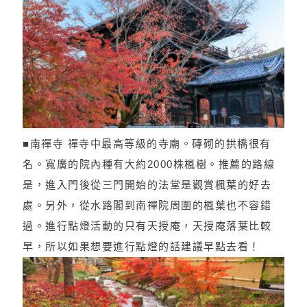
■南禪寺 禪寺中最高等級的寺廟。磚砌的拱橋很有
名。寬廣的院內種有大約2000株楓樹。推薦的路線
是，進入門後從三門開始的法堂是觀賞楓葉的好去
處。另外，從水路閣到南禪院周圍的楓葉也不容錯
過。進行點燈活動的只有天授庵，天授庵落葉比較
早，所以如果想要進行點燈的話建議早點去看！