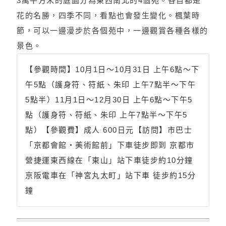
3萬平方米的庭園分為東西南北的4個苑。各自都是
花的名勝，四季不同，看點也會發生變化。楓葉時
節，可以一邊漫步於各個苑中，一邊觀賞各種各樣的
景色。
【參觀時間】10月1日～10月31日 上午6點～下
午5點（護身符、符紙、朱印 上午7點半～下午
5點半）11月1日～12月30日 上午6點～下午5
點（護身符、符紙、朱印 上午7點半～下午5
點）【參觀費】成人 600日元【訪問】市巴士
「京都會館・美術館前」下車徒步即到 京都市
營捷運東西線在「東山」站下車徒步約10分鐘
京阪電車在「神宮丸太町」站下車 徒步約15分
鐘