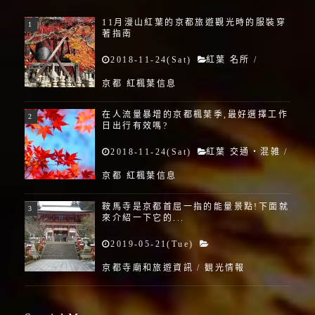
11月漫山紅葉的京都旅遊觀光時的服裝穿
著指南
2018-11-24(Sat)
紅葉 名所
/
京都 紅楓葉信息
在人流量暴增的京都楓葉季,最好選擇工作
日出行有效嗎?
2018-11-24(Sat)
紅葉 交通・混雑
/
京都 紅楓葉信息
鞍馬寺是京都首屈一指的能量景點!下面就
來介紹一下它的...
2019-05-21(Tue)
京都寺廟和旅遊資訊
/
観光情報