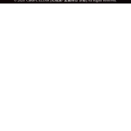
© 2026. Caede-L'ELISIR [紅楓葉- 愛麗絲亞 京都] All Rights Reserved.