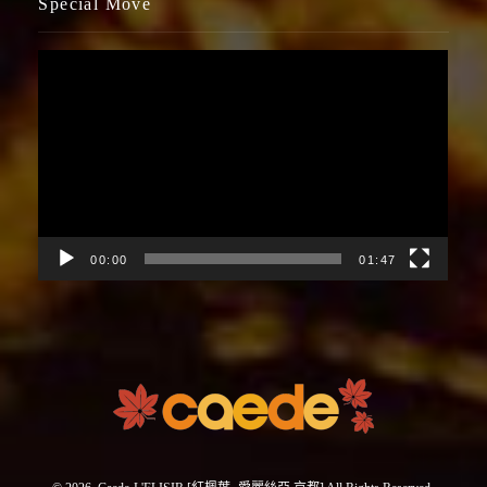
Special Move
視
訊
播
放
器
00:00
01:47