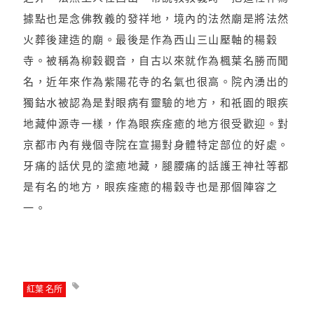
據點也是念佛教義的發祥地，境內的法然廟是將法然
火葬後建造的廟。最後是作為西山三山壓軸的楊穀
寺。被稱為柳穀觀音，自古以來就作為楓葉名勝而聞
名，近年來作為紫陽花寺的名氣也很高。院內湧出的
獨鈷水被認為是對眼病有靈驗的地方，和祇園的眼疾
地藏仲源寺一樣，作為眼疾痊癒的地方很受歡迎。對
京都市內有幾個寺院在宣揚對身體特定部位的好處。
牙痛的話伏見的塗癒地藏，腿腰痛的話護王神社等都
是有名的地方，眼疾痊癒的楊穀寺也是那個陣容之
一。
紅葉 名所