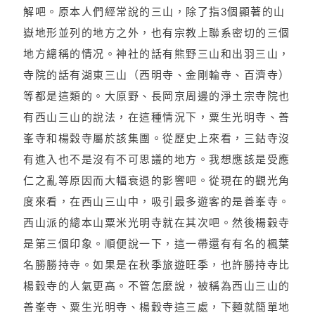
解吧。原本人們經常說的三山，除了指3個顯著的山
嶽地形並列的地方之外，也有宗教上聯系密切的三個
地方總稱的情况。神社的話有熊野三山和出羽三山，
寺院的話有湖東三山（西明寺、金剛輪寺、百濟寺）
等都是這類的。大原野、長岡京周邊的淨土宗寺院也
有西山三山的說法，在這種情況下，粟生光明寺、善
峯寺和楊穀寺屬於該集團。從歷史上來看，三鈷寺沒
有進入也不是沒有不可思議的地方。我想應該是受應
仁之亂等原因而大幅衰退的影響吧。從現在的觀光角
度來看，在西山三山中，吸引最多遊客的是善峯寺。
西山派的總本山粟米光明寺就在其次吧。然後楊穀寺
是第三個印象。順便說一下，這一帶還有有名的楓葉
名勝勝持寺。如果是在秋季旅遊旺季，也許勝持寺比
楊穀寺的人氣更高。不管怎麼說，被稱為西山三山的
善峯寺、粟生光明寺、楊穀寺這三處，下麵就簡單地