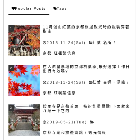
Popular Posts
Tags
11月漫山紅葉的京都旅遊觀光時的服裝穿著
指南
2018-11-24(Sat)
紅葉 名所
/
京都 紅楓葉信息
在人流量暴增的京都楓葉季,最好選擇工作日
出行有效嗎?
2018-11-24(Sat)
紅葉 交通・混雑
/
京都 紅楓葉信息
鞍馬寺是京都首屈一指的能量景點!下面就來
介紹一下它的...
2019-05-21(Tue)
京都寺廟和旅遊資訊
/
観光情報