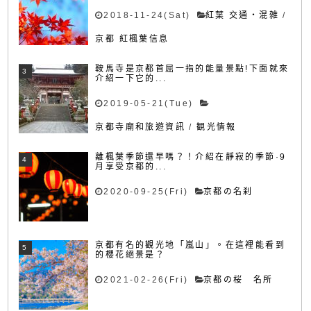
2018-11-24(Sat)
紅葉 交通・混雑
/
京都 紅楓葉信息
鞍馬寺是京都首屈一指的能量景點!下面就來
介紹一下它的...
2019-05-21(Tue)
京都寺廟和旅遊資訊
/
観光情報
離楓葉季節還早嗎？！介紹在靜寂的季節·9
月享受京都的...
2020-09-25(Fri)
京都の名刹
京都有名的觀光地「嵐山」。在這裡能看到
的櫻花絕景是？
2021-02-26(Fri)
京都の桜 名所