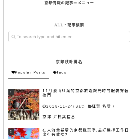
京都情報の記事＝メニュー
ALL・記事検索
京都秋叶排名
Popular Posts
Tags
11月漫山紅葉的京都旅遊觀光時的服裝穿著
指南
2018-11-24(Sat)
紅葉 名所
/
京都 紅楓葉信息
在人流量暴增的京都楓葉季,最好選擇工作日
出行有效嗎?