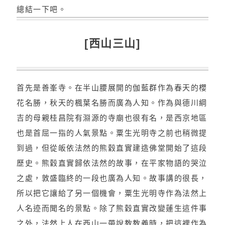
總結一下吧。
[西山三山]
首先是善峯寺。在半山腰展開的伽藍群作為春天的櫻
花名勝，秋天的楓葉名勝而廣為人知。作為與德川綱
吉的母親桂昌院有淵源的寺廟也很有名，是西京地區
也是首屈一指的人氣景點。粟生光明寺之前也稍微提
到過，但從皈依法然的熊穀直實建造佛堂開始了這段
歷史。熊穀直實歸依法然的故事，在平家物語的哭泣
之處，敦盛臨終的一段也廣為人知。故事講的很長，
所以把它讓給了另一個機會，粟生光明寺作為法然上
人名迹而聞名的景點。除了熊穀直實改變蓮生這件事
之外，法然上人在西山一帶說教教義時，把這裡作為