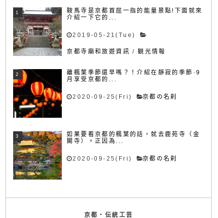
鞍馬寺是京都首屈一指的能量景點!下面就來
介紹一下它的...
2019-05-21(Tue)
京都寺廟和旅遊資訊
/
観光情報
離楓葉季節還早嗎？！介紹在靜寂的季節·9
月享受京都的...
2020-09-25(Fri)
京都の名刹
如果要看京都的楓葉的話，就去鹿苑寺（金
閣寺）。正因為...
2020-09-25(Fri)
京都の名刹
京都・伝統工芸