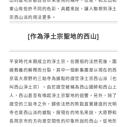
山的盆地京都自古以來使用的稱呼。但是，和北山和
東山有些許不同的色彩，具體來說，讓人聯想到淨土
宗西山派的用法更多。
[作為淨土宗聖地的西山]
平安時代末期成立的淨土宗，在開祖的法然死後，圍
繞教義的解釋而分裂，其中一個新集團是以現在的西
京區大原野的三鈷寺為據點的證空淨土宗西山派（也
叫西山淨土宗）。由於證空被稱為西山國師和西山上
人，西山甚至有喚起淨土宗聖地的迴響。另外，除了
證空的三鈷寺之外，歸依法然的熊穀直實建造的光明
寺也是西山派的據點，按現在的地名來說，大原野和
長岡京市的方向是空間性的印象所說的西山。從地形