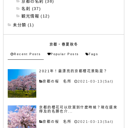
京都の名刹 (38)
名刹 (37)
観光情報 (12)
未分類 (1)
京都・春夏秋冬
Recent Posts
Popular Posts
Tags
2021年！最漂亮的京都櫻花景點是？
京都の桜 名所
2021-03-13(Sat)
京都的櫻花可以欣賞到什麼時候？現在還來
得及的名勝也介...
京都の桜 名所
2021-03-13(Sat)