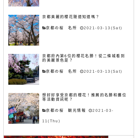
京都美麗的櫻花隧道知道嗎？
京都の桜 名所
2021-03-13(Sat)
京都府內第6位的櫻花名勝！從二條城看到
的美麗景色是？
京都の桜 名所
2021-03-13(Sat)
想好好享受京都的櫻花！推薦的名勝和攤位
等活動資訊呢？
京都の桜 観光情報
2021-03-
11(Thu)