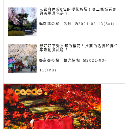
京都府內第6位的櫻花名勝！從二條城看到
的美麗景色是？
京都の桜 名所
2021-03-13(Sat)
想好好享受京都的櫻花！推薦的名勝和攤位
等活動資訊呢？
京都の桜 観光情報
2021-03-
11(Thu)