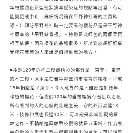
年根據防止新型冠狀病毒感染症的觀點等出發，有可
能變更或中止。詳細情况請在平野神社等的主頁確
認。）拜訪平野神社時一定要看的櫻花品種是平野神
社原產的「平野妹背櫻」。特徵是淡紅色的兩個果實
相互依偎。因為櫻花的品種很多，所以對於想好好享
受櫻花美麗的人來說是值得推薦的地方。
■樹齡120年的不二櫻最精彩的部分是「東寺」 東寺
的不二櫻，原本是在岩手縣盛岡市培育的櫻花，平成
18年捐贈給了東寺。令人意外的是，雖然是近幾年
移植的櫻花，但樹齡120年的垂枝櫻擁有著足以治癒
所有看到的人的心靈的壯麗之美。它的外形高達13
米，枝條伸展也長達10米，可以說是非常壯觀的壓
軸之作。不輸給這壓軸垂枝櫻的就是五重塔。作為東
寺象徵的五重塔和垂枝櫻所創造出的景色，可以說是