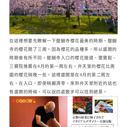
在這裡想要先瞭解一下醍醐寺櫻花最美的時期。醍醐
寺的櫻花開了三周。因為櫻花的品種多，所以盛開的
時期會有所不同。醍醐寺入口的櫻花隧道、靈寶館、
三寶院推薦在4月的第一周左右。弁天堂的櫻花比周
圍的櫻花稍晚一些。這裡盛開是在4月的第二周左
右。在入口，即使稍顯凋零，來到弁天堂附近的話也
有盛開的時候，可以說四處散步可以找到絕景。