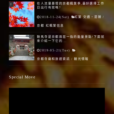
在人流量暴增的京都楓葉季,最好選擇工作
日出行有效嗎?
2018-11-24(Sat)
紅葉 交通・混雑
/
京都 紅楓葉信息
鞍馬寺是京都首屈一指的能量景點!下面就
來介紹一下它的...
2019-05-21(Tue)
京都寺廟和旅遊資訊
/
観光情報
Special Move
視
訊
播