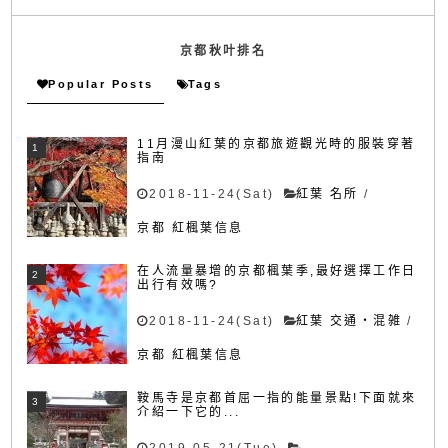
京都秋叶排名
Popular Posts
Tags
11月漫山紅葉的京都旅遊觀光時的服裝穿著
指南
2018-11-24(Sat)
紅葉 名所
/
京都 紅楓葉信息
在人流量暴增的京都楓葉季,最好選擇工作日
出行有效嗎?
2018-11-24(Sat)
紅葉 交通・混雑
/
京都 紅楓葉信息
鞍馬寺是京都首屈一指的能量景點!下面就來
介紹一下它的...