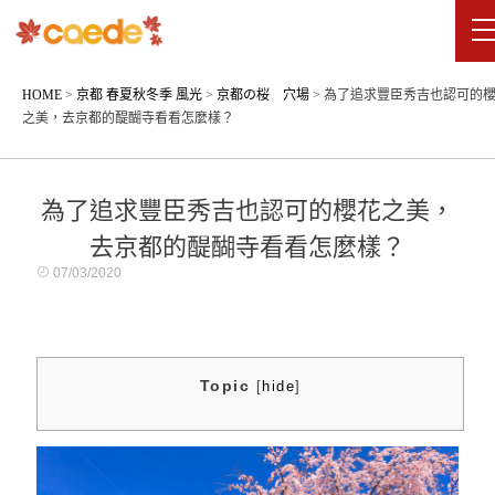
HOME
>
京都 春夏秋冬季 風光
>
京都の桜 穴場
>
為了追求豐臣秀吉也認可的
之美，去京都的醍醐寺看看怎麼樣？
為了追求豐臣秀吉也認可的櫻花之美，
去京都的醍醐寺看看怎麼樣？
07/03/2020
Topic
[
hide
]