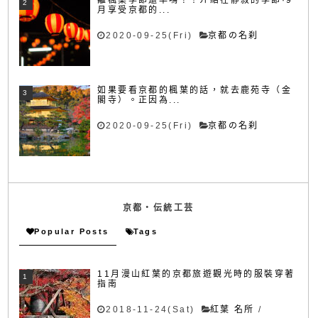
離楓葉季節還早嗎？！介紹在靜寂的季節·9
月享受京都的...
2020-09-25(Fri)
京都の名刹
如果要看京都的楓葉的話，就去鹿苑寺（金
閣寺）。正因為...
2020-09-25(Fri)
京都の名刹
京都・伝統工芸
Popular Posts
Tags
11月漫山紅葉的京都旅遊觀光時的服裝穿著
指南
2018-11-24(Sat)
紅葉 名所
/