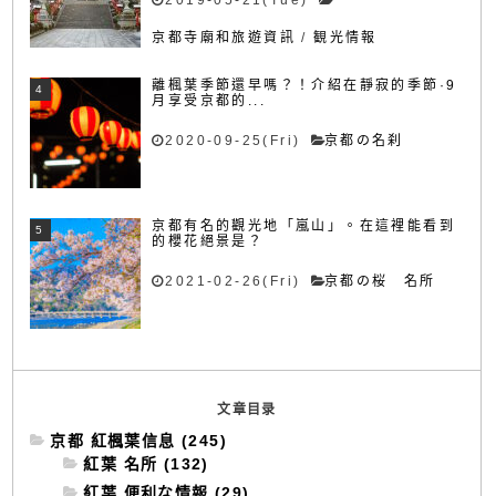
2019-05-21(Tue)
京都寺廟和旅遊資訊
/
観光情報
離楓葉季節還早嗎？！介紹在靜寂的季節·9
月享受京都的...
2020-09-25(Fri)
京都の名刹
京都有名的觀光地「嵐山」。在這裡能看到
的櫻花絕景是？
2021-02-26(Fri)
京都の桜 名所
文章目录
京都 紅楓葉信息 (245)
紅葉 名所 (132)
紅葉 便利な情報 (29)