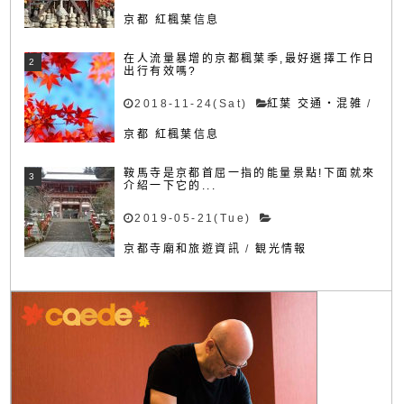
京都 紅楓葉信息
在人流量暴增的京都楓葉季,最好選擇工作日
出行有效嗎?
2018-11-24(Sat)
紅葉 交通・混雑
/
京都 紅楓葉信息
鞍馬寺是京都首屈一指的能量景點!下面就來
介紹一下它的...
2019-05-21(Tue)
京都寺廟和旅遊資訊
/
観光情報