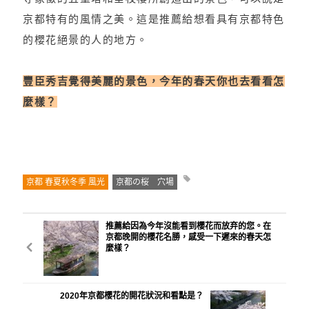
京都特有的風情之美。這是推薦給想看具有京都特色
的櫻花絕景的人的地方。
豐臣秀吉覺得美麗的景色，今年的春天你也去看看怎
麼樣？
京都 春夏秋冬季 風光
京都の桜 穴場
推薦給因為今年沒能看到櫻花而放弃的您。在
京都晚開的櫻花名勝，感受一下遲來的春天怎
麼樣？
2020年京都櫻花的開花狀況和看點是？