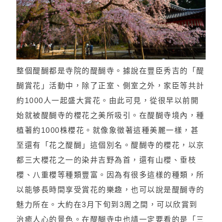
整個醍醐都是寺院的醍醐寺。據說在豐臣秀吉的「醍
醐賞花」活動中，除了正室、側室之外，家臣等共計
約1000人一起盛大賞花。由此可見，從很早以前開
始就被醍醐寺的櫻花之美所吸引。在醍醐寺境內，種
植著約1000株櫻花。就像象徵著這種美麗一樣，甚
至還有「花之醍醐」這個別名。醍醐寺的櫻花，以京
都三大櫻花之一的染井吉野為首，還有山櫻、垂枝
櫻、八重櫻等種類豐富。因為有很多這樣的種類，所
以能够長時間享受賞花的樂趣，也可以說是醍醐寺的
魅力所在。大約在3月下旬到3周之間，可以欣賞到
治癒人心的景色。在醍醐寺中也請一定要看的是「三