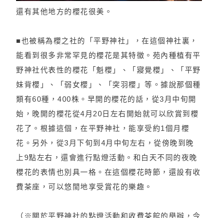
還有其他地方的櫻花很美。
■也被稱為櫻之社的「平野神社」，在這個神社裏，
能看到很多非常罕見的櫻花是其特徵。苑內種植有平
野神社代表性的櫻花「魁櫻」、「寢覺櫻」、「平野
妹背櫻」、「弱女櫻」、「突羽櫻」等。據說那個種
類有60種，400株。早開的櫻花的話，從3月中旬開
始，晚開的櫻花從4月20日左右開始就可以欣賞到櫻
花了。根據這個，在平野神社，能享受約1個月櫻
花。另外，從3月下旬到4月中旬左右，從傍晚到晚
上9點左右，還會進行點燈活動。和白天不同的夜晚
櫻花的表情也別具一格。在這個櫻花時節，還設有收
費茶座，可以悠閒地享受賞花的樂趣。
（※關於平野神社的點燈活動和收費茶館的舉辦，今