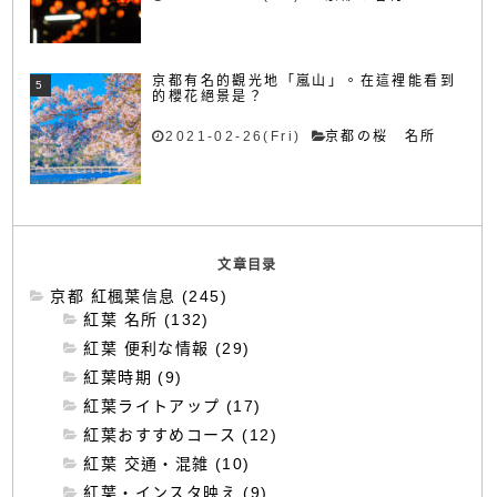
京都有名的觀光地「嵐山」。在這裡能看到
的櫻花絕景是？
2021-02-26(Fri)
京都の桜 名所
文章目录
京都 紅楓葉信息 (245)
紅葉 名所 (132)
紅葉 便利な情報 (29)
紅葉時期 (9)
紅葉ライトアップ (17)
紅葉おすすめコース (12)
紅葉 交通・混雑 (10)
紅葉・インスタ映え (9)