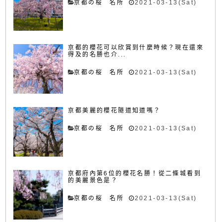
京都の桜 名所
2021-03-13(Sat)
京都的櫻花可以欣賞到什麼時候？現在還來
得及的名勝也介...
京都の桜 名所
2021-03-13(Sat)
京都美麗的櫻花隧道知道嗎？
京都の桜 名所
2021-03-13(Sat)
京都府內第6位的櫻花名勝！從二條城看到
的美麗景色是？
京都の桜 名所
2021-03-13(Sat)