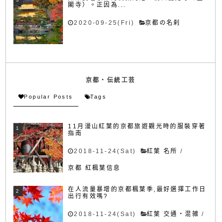
閣寺）。正因為...
2020-09-25(Fri)
京都の名刹
京都・伝統工芸
Popular Posts
Tags
11月漫山紅葉的京都旅遊觀光時的服裝穿著
指南
2018-11-24(Sat)
紅葉 名所
/
京都 紅楓葉信息
在人流量暴增的京都楓葉季,最好選擇工作日
出行有效嗎?
2018-11-24(Sat)
紅葉 交通・混雑
/