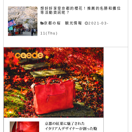
想好好享受京都的櫻花！推薦的名勝和攤位
等活動資訊呢？
京都の桜 観光情報
2021-03-
11(Thu)