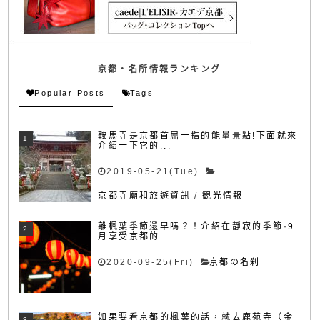
京都・名所情報ランキング
Popular Posts
Tags
鞍馬寺是京都首屈一指的能量景點!下面就來
介紹一下它的...
2019-05-21(Tue)
京都寺廟和旅遊資訊
/
観光情報
離楓葉季節還早嗎？！介紹在靜寂的季節·9
月享受京都的...
2020-09-25(Fri)
京都の名刹
如果要看京都的楓葉的話，就去鹿苑寺（金