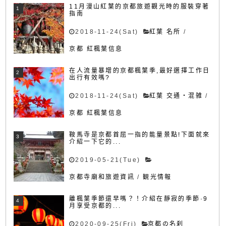
11月漫山紅葉的京都旅遊觀光時的服裝穿著
指南
2018-11-24(Sat)
紅葉 名所
/
京都 紅楓葉信息
在人流量暴增的京都楓葉季,最好選擇工作日
出行有效嗎?
2018-11-24(Sat)
紅葉 交通・混雑
/
京都 紅楓葉信息
鞍馬寺是京都首屈一指的能量景點!下面就來
介紹一下它的...
2019-05-21(Tue)
京都寺廟和旅遊資訊
/
観光情報
離楓葉季節還早嗎？！介紹在靜寂的季節·9
月享受京都的...
2020-09-25(Fri)
京都の名刹