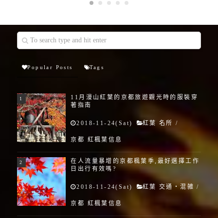
Popular Posts
Tags
11月漫山紅葉的京都旅遊觀光時的服裝穿
著指南
2018-11-24(Sat)
紅葉 名所
/
京都 紅楓葉信息
在人流量暴增的京都楓葉季,最好選擇工作
日出行有效嗎?
2018-11-24(Sat)
紅葉 交通・混雑
/
京都 紅楓葉信息