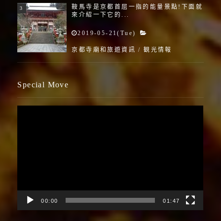
鞍馬寺是京都首屈一指的能量景點!下面就
來介紹一下它的...
2019-05-21(Tue)
京都寺廟和旅遊資訊
/
観光情報
Special Move
視
訊
播
放
器
00:00
01:47