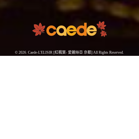
© 2026. Caede-L'ELISIR [紅楓葉- 愛麗絲亞 京都] All Rights Reserved.