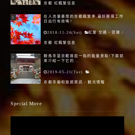
京都 紅楓葉信息
在人流量暴增的京都楓葉季,最好選擇工作
日出行有效嗎?
2018-11-24(Sat)
紅葉 交通・混雑
/
京都 紅楓葉信息
鞍馬寺是京都首屈一指的能量景點!下面就
來介紹一下它的...
2019-05-21(Tue)
京都寺廟和旅遊資訊
/
観光情報
Special Move
視
訊