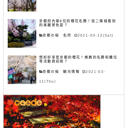
京都府內第6位的櫻花名勝！從二條城看到
的美麗景色是？
京都の桜 名所
2021-03-13(Sat)
想好好享受京都的櫻花！推薦的名勝和攤位
等活動資訊呢？
京都の桜 観光情報
2021-03-
11(Thu)