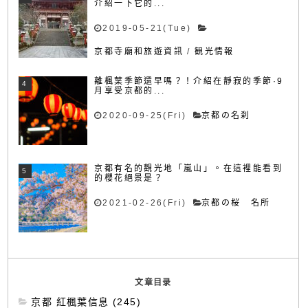
介紹一下它的...
2019-05-21(Tue)
京都寺廟和旅遊資訊
/
観光情報
離楓葉季節還早嗎？！介紹在靜寂的季節·9
月享受京都的...
2020-09-25(Fri)
京都の名刹
京都有名的觀光地「嵐山」。在這裡能看到
的櫻花絕景是？
2021-02-26(Fri)
京都の桜 名所
文章目录
京都 紅楓葉信息 (245)