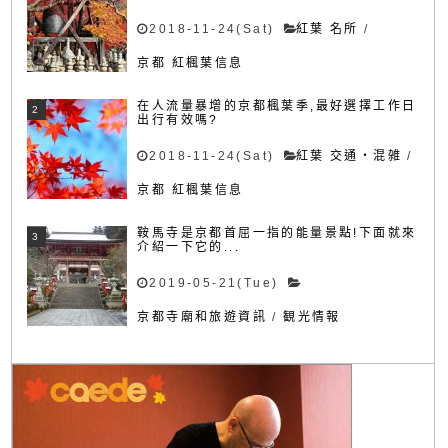
2018-11-24(Sat)
紅葉 名所
/
京都 紅楓葉信息
在人流量暴增的京都楓葉季,最好選擇工作日
出行有效嗎?
2018-11-24(Sat)
紅葉 交通・混雑
/
京都 紅楓葉信息
鞍馬寺是京都首屈一指的能量景點!下面就來
介紹一下它的...
2019-05-21(Tue)
京都寺廟和旅遊資訊
/
観光情報