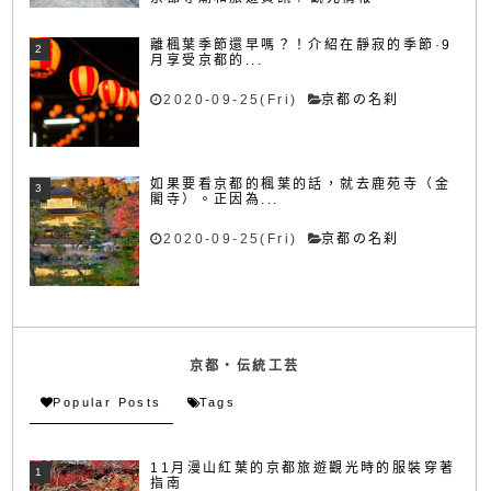
離楓葉季節還早嗎？！介紹在靜寂的季節·9
月享受京都的...
2020-09-25(Fri)
京都の名刹
如果要看京都的楓葉的話，就去鹿苑寺（金
閣寺）。正因為...
2020-09-25(Fri)
京都の名刹
京都・伝統工芸
Popular Posts
Tags
11月漫山紅葉的京都旅遊觀光時的服裝穿著
指南