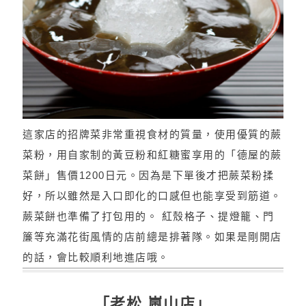
這家店的招牌菜非常重視食材的質量，使用優質的蕨
菜粉，用自家制的黃豆粉和紅糖蜜享用的「德屋的蕨
菜餅」售價1200日元。因為是下單後才把蕨菜粉揉
好，所以雖然是入口即化的口感但也能享受到筋道。
蕨菜餅也準備了打包用的。 紅殼格子、提燈籠、門
簾等充滿花街風情的店前總是排著隊。如果是剛開店
的話，會比較順利地進店哦。
「老松 嵐山店」