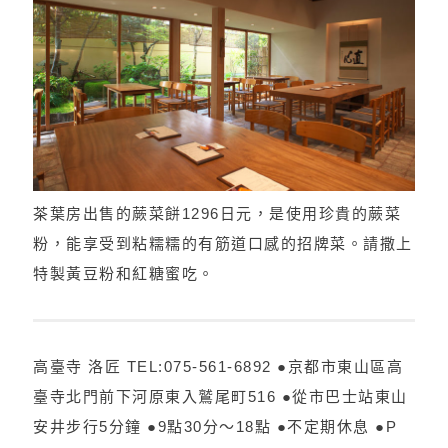
茶葉房出售的蕨菜餅1296日元，是使用珍貴的蕨菜
粉，能享受到粘糯糯的有筋道口感的招牌菜。請撒上
特製黃豆粉和紅糖蜜吃。
高臺寺 洛匠 TEL:075-561-6892 ●京都市東山區高
臺寺北門前下河原東入鷲尾町516 ●從市巴士站東山
安井步行5分鐘 ●9點30分～18點 ●不定期休息 ●P