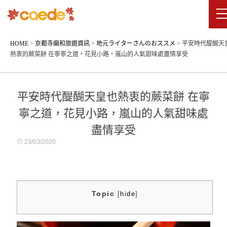
HOME
>
京都寺廟和旅遊資訊
>
地元ライターさんのおススメ
>
平安時代醍醐天
熱衷的蕨菜餅 在寧寧之道，花見小路，嵐山的人氣甜味處盡情享受
平安時代醍醐天皇也熱衷的蕨菜餅 在寧
寧之道，花見小路，嵐山的人氣甜味處
盡情享受
23/03/2020
Topic
[
hide
]