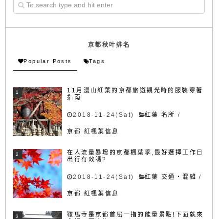
京都秋叶排名
Popular Posts
Tags
11月漫山紅葉的京都旅遊觀光時的服裝穿著
指南
2018-11-24(Sat)
紅葉 名所
/
京都 紅楓葉信息
在人流量暴增的京都楓葉季,最好選擇工作日
出行有效嗎?
2018-11-24(Sat)
紅葉 交通・混雑
/
京都 紅楓葉信息
鞍馬寺是京都首屈一指的能量景點!下面就來