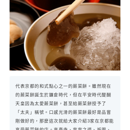
代表京都的和式點心之一的蕨菜餅。雖然現在
的蕨菜餅誕生於鐮倉時代，但在平安時代醍醐
天皇因為太愛蕨菜餅，甚至給蕨菜餅授予了
「太夫」稱號。口感光滑的蕨菜餅最好是品嘗
剛做好的，那麼這次就給大家介紹3家在京都能
享受蕨菜餅的店。高臺寺、寧寧之道、祇園、