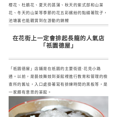
櫻花、杜鵑花、夏天的菖蒲、秋天的紫式部和山茶
花、冬天的山茶等季節的花五彩繽紛的點綴著院子，
池塘裏也能觀賞到在游動的錦鯉
在花街上一定會排起長龍的人氣店
「祇園德屋」
「祇園德屋」店鋪是在祇園的主要街道·花見小路
通。以前，是藝妓舞妓到茶館裡進行教育和管理的檢
查所的舊址，入口處掛著寫有排練時間的黑板等，是
一家頗有意思的茶館。