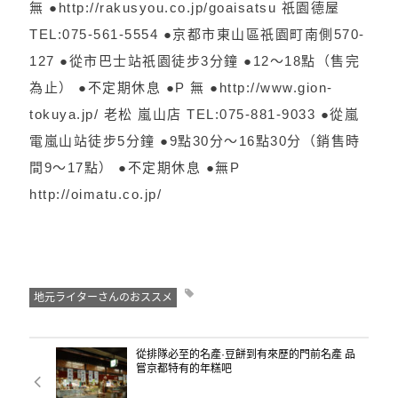
無 ●http://rakusyou.co.jp/goaisatsu 祇園德屋
TEL:075-561-5554 ●京都市東山區祇園町南側570-
127 ●從市巴士站祇園徒步3分鐘 ●12～18點（售完
為止） ●不定期休息 ●P 無 ●http://www.gion-
tokuya.jp/ 老松 嵐山店 TEL:075-881-9033 ●從嵐
電嵐山站徒步5分鐘 ●9點30分～16點30分（銷售時
間9～17點） ●不定期休息 ●無P
http://oimatu.co.jp/
地元ライターさんのおススメ
從排隊必至的名產·豆餅到有來歷的門前名產 品
嘗京都特有的年糕吧