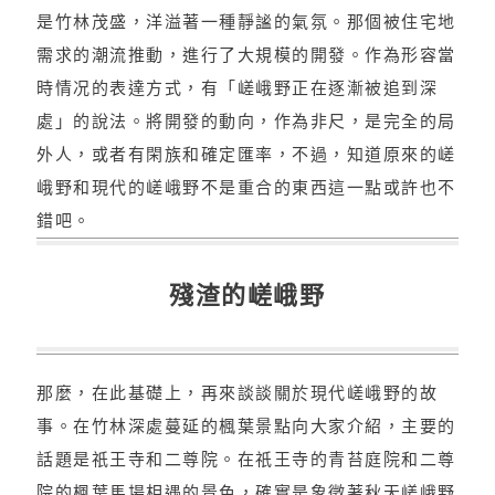
是竹林茂盛，洋溢著一種靜謐的氣氛。那個被住宅地
需求的潮流推動，進行了大規模的開發。作為形容當
時情况的表達方式，有「嵯峨野正在逐漸被追到深
處」的說法。將開發的動向，作為非尺，是完全的局
外人，或者有閑族和確定匯率，不過，知道原來的嵯
峨野和現代的嵯峨野不是重合的東西這一點或許也不
錯吧。
殘渣的嵯峨野
那麼，在此基礎上，再來談談關於現代嵯峨野的故
事。在竹林深處蔓延的楓葉景點向大家介紹，主要的
話題是祇王寺和二尊院。在祇王寺的青苔庭院和二尊
院的楓葉馬場相遇的景色，確實是象徵著秋天嵯峨野