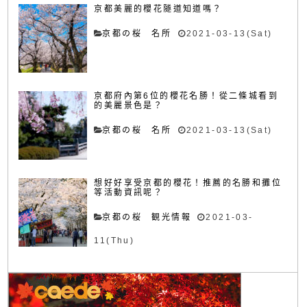
京都美麗的櫻花隧道知道嗎？
京都の桜 名所
2021-03-13(Sat)
京都府內第6位的櫻花名勝！從二條城看到
的美麗景色是？
京都の桜 名所
2021-03-13(Sat)
想好好享受京都的櫻花！推薦的名勝和攤位
等活動資訊呢？
京都の桜 観光情報
2021-03-
11(Thu)