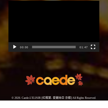
視
訊
播
放
器
00:00
01:47
© 2026. Caede-L'ELISIR [紅楓葉- 愛麗絲亞 京都] All Rights Reserved.