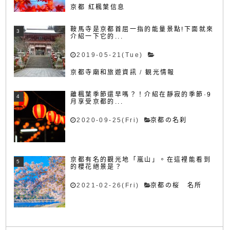
京都 紅楓葉信息
鞍馬寺是京都首屈一指的能量景點!下面就來
介紹一下它的...
2019-05-21(Tue)
京都寺廟和旅遊資訊
/
観光情報
離楓葉季節還早嗎？！介紹在靜寂的季節·9
月享受京都的...
2020-09-25(Fri)
京都の名刹
京都有名的觀光地「嵐山」。在這裡能看到
的櫻花絕景是？
2021-02-26(Fri)
京都の桜 名所