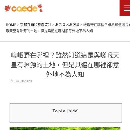
HOME
>
京都寺廟和旅遊資訊
>
おススメお散歩
>
嵯峨野在哪裡？雖然知道這是
峨天皇有淵源的土地，但是具體在哪裡卻意外地不為人知
嵯峨野在哪裡？雖然知道這是與嵯峨天
皇有淵源的土地，但是具體在哪裡卻意
外地不為人知
14/10/2020
Topic
[
hide
]