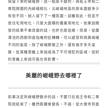
保留下來的嵯峨野，這一點是不變的。與祇王寺和二
尊院周圍的內嵯峨相比，北嵯峨地區的原本面貌多少
有些不同，給人留下了一種氛圍。話雖如此，但並不
是住宅用地化，只是大面積的農業用地化，如果說開
發的結果不會改變的話，也許也是這樣。但是，從廣
澤池的西側到直指庵附近轉轉，可以感受到與奧嵯峨
不同的氣氛。除了嵯峨禦陵之外，還有後宇多天皇
陵，從某種意義上來說成為了不可侵犯的區域，從好
的意義上來說可能也有影響。
美麗的嵯峨野去哪裡了
如果决定到嵯峨野散步的話，不要只在祇王寺和二尊
院就結束了，雖然距離會變長，不過，從大覺寺到直