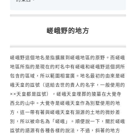
嵯峨野的地方
嵯峨野這個地名是指擴展到嵯峨地區的原野。而嵯峨
地區所指的是現在的町名中有嵯峨和嵯峨野這個詞所
包含的區域，所以範圍相當廣。地名最初的由來是嵯
峨天皇的諡號（送給去世的貴人的名字，一般使用的
××天皇都是諡號），嵯峨天皇埋葬的陵墓在大覺寺
西北的山中。大覺寺是嵯峨天皇作為別墅使用的地
方，這一帶有著與嵯峨天皇有淵源的土地的微妙差
別，所以被命名為「嵯峨」。順便說一下，關於嵯峨
諡號的語源有各種各樣的說法，不過，斜著的地方