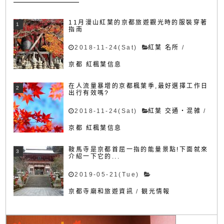
11月漫山紅葉的京都旅遊觀光時的服裝穿著
指南
2018-11-24(Sat)
紅葉 名所
/
京都 紅楓葉信息
在人流量暴增的京都楓葉季,最好選擇工作日
出行有效嗎?
2018-11-24(Sat)
紅葉 交通・混雑
/
京都 紅楓葉信息
鞍馬寺是京都首屈一指的能量景點!下面就來
介紹一下它的...
2019-05-21(Tue)
京都寺廟和旅遊資訊
/
観光情報