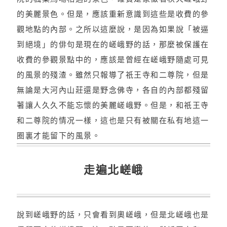
的美麗景色。但是，應該重新意識到這些是收費的參
觀地點的內部。之所以這麼說，是因為如果說「被逼
到絕境」的俳句是現在的嵯峨野的話，那麼被保護在
收費的參觀景點中的，應該是曾經在嵯峨野隨處可見
的風景的殘渣。雖然只報導了祇王寺和二尊院，但是
無論是大河內山莊還是野念佛寺，各自的內部都殘留
著讓人久久不能忘懷的美麗嵯峨野。但是，和祇王寺
和二尊院的情况一樣，這也是只有被關在私有地這一
圈裏才能留下的風景。
走遍北嵯峨
說到嵯峨野的話，只會看到奧嵯峨，但是北嵯峨也是