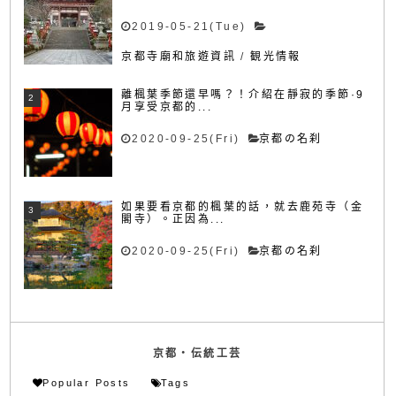
2019-05-21(Tue)
京都寺廟和旅遊資訊
/
観光情報
離楓葉季節還早嗎？！介紹在靜寂的季節·9
月享受京都的...
2020-09-25(Fri)
京都の名刹
如果要看京都的楓葉的話，就去鹿苑寺（金
閣寺）。正因為...
2020-09-25(Fri)
京都の名刹
京都・伝統工芸
Popular Posts
Tags