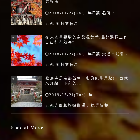
著指南
2018-11-24(Sat)
紅葉 名所
/
京都 紅楓葉信息
在人流量暴增的京都楓葉季,最好選擇工作
日出行有效嗎?
2018-11-24(Sat)
紅葉 交通・混雑
/
京都 紅楓葉信息
鞍馬寺是京都首屈一指的能量景點!下面就
來介紹一下它的...
2019-05-21(Tue)
京都寺廟和旅遊資訊
/
観光情報
Special Move