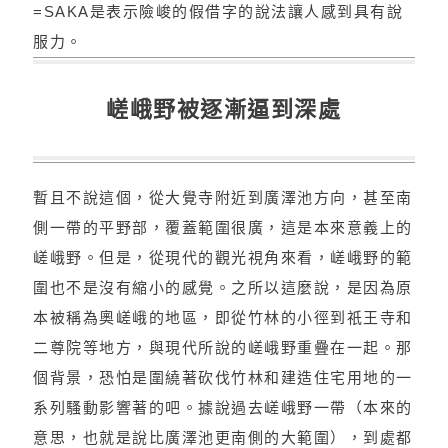
=SAKA是表示險峻的假借字的說法讓人感到具有說
服力。
嵯峨野被逐漸逼到深處
暫且不說這個，從大覺寺附近到廣澤池方向，甚至南
側一帶的平野部，覆蓋範圍很廣，這是本來意義上的
嵯峨野。但是，從現代的觀光視角來看，嵯峨野的範
圍也不是沒有縮小的感覺。之所以這麼說，是因為原
本被稱為奧嵯峨的地區，即從竹林的小徑到祇王寺和
二尊院等地方，與現代所說的嵯峨野重疊在一起。那
個背景，恐怕是圍繞著砍伐竹林和建造住宅用地的一
系列騷動影響著的吧。據說過去嵯峨野一帶（本來的
意思，也就是說比廣澤池更南側的大範圍），到處都