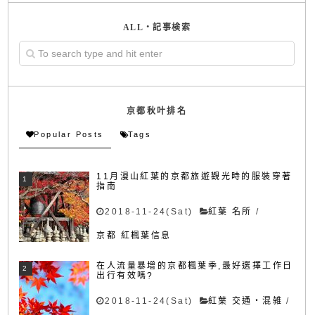
ALL・記事検索
京都秋叶排名
Popular Posts
Tags
11月漫山紅葉的京都旅遊觀光時的服裝穿著
指南
2018-11-24(Sat)
紅葉 名所
/
京都 紅楓葉信息
在人流量暴增的京都楓葉季,最好選擇工作日
出行有效嗎?
2018-11-24(Sat)
紅葉 交通・混雑
/