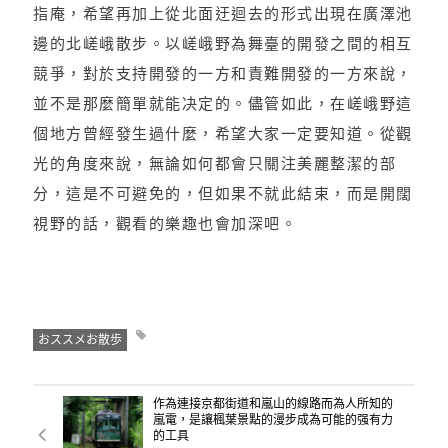
指庵，希望再加上從北面迂迴去的形式出現在廣澤池
邊的北嵯峨散步。以嵯峨野為舞臺的開發之間的相互
競爭，對於支持開發的一方和責難開發的一方來說，
並不是那麼簡單就能决定的。儘管如此，在嵯峨野這
個地方曾經發生過什麼，希望大家一定要知道。從觀
光的角度來說，無論如何都會只關注美麗整潔的部
分，這是不可避免的，但如果不就此結束，而是開闊
視野的話，觀看的樂趣也會加深吧。
おススメお散歩
作為連接京都街道和嵐山的線路而為人所知的
嵐電，是讓楓葉景點的漫步成為可能的强有力
的工具