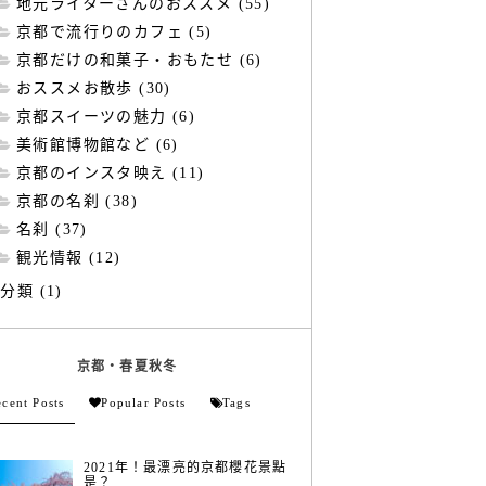
地元ライターさんのおススメ (55)
京都で流行りのカフェ (5)
京都だけの和菓子・おもたせ (6)
おススメお散歩 (30)
京都スイーツの魅力 (6)
美術館博物館など (6)
京都のインスタ映え (11)
京都の名刹 (38)
名刹 (37)
観光情報 (12)
分類 (1)
京都・春夏秋冬
cent Posts
Popular Posts
Tags
2021年！最漂亮的京都櫻花景點
是？