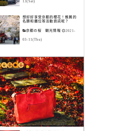
13(Sat)
想好好享受京都的櫻花！推薦的
名勝和攤位等活動資訊呢？
京都の桜 観光情報
2021-
03-11(Thu)