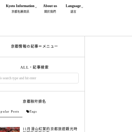
Kyoto Information
About us
Language
京都名勝資訊
閞於我們
語言
京都情報の記事＝メニュー
ALL・記事検索
京都秋叶排名
pular Posts
Tags
11月漫山紅葉的京都旅遊觀光時