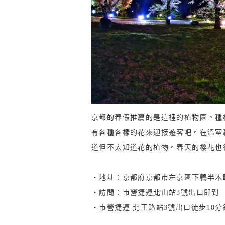
京都的春假推薦的是這裡的植物園。種
有各種各樣的花來迎接遊客吧。在溫室
道但不太知道花的植物。春天的櫻花也
・地址：京都府京都市左京區下鴨半木
・訪問：市營捷運北山站3號出口即到
・市營捷運 北王路站3號出口徒步10分