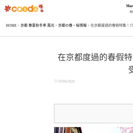
Mae
大
HOME
>
京都 春夏秋冬季 風光
>
京都の春・桜情報
>
在京都度過的春假特集！
在京都度過的春假特
05/04/2020