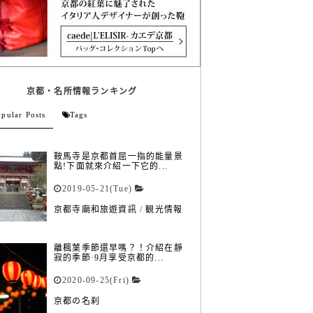
京都・名所情報ランキング
pular Posts
Tags
鞍馬寺是京都首屈一指的能量景
點!下面就來介紹一下它的...
2019-05-21(Tue)
京都寺廟和旅遊資訊
/
観光情報
離楓葉季節還早嗎？！介紹在靜
寂的季節·9月享受京都的...
2020-09-25(Fri)
京都の名刹