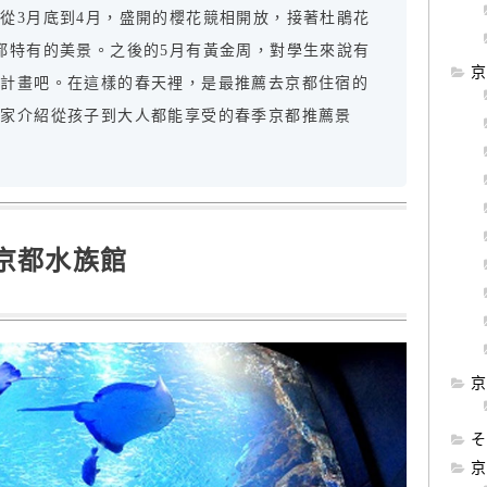
從3月底到4月，盛開的櫻花競相開放，接著杜鵑花
都特有的美景。之後的5月有黃金周，對學生來說有
京
易計畫吧。在這樣的春天裡，是最推薦去京都住宿的
大家介紹從孩子到大人都能享受的春季京都推薦景
京都水族館
京
そ
京