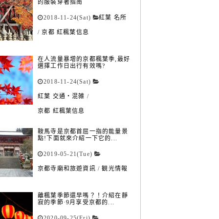
的服裝穿著指南
2018-11-24(Sat)
紅葉 名所
/
京都 紅楓葉信息
在人流量暴增的京都楓葉季,最好
選擇工作日出行有效嗎?
2018-11-24(Sat)
紅葉 交通・混雑
/
京都 紅楓葉信息
鞍馬寺是京都首屈一指的能量景
點!下面就來介紹一下它的...
2019-05-21(Tue)
京都寺廟和旅遊資訊
/
観光情報
離楓葉季節還早嗎？！介紹在靜
寂的季節·9月享受京都的...
2020-09-25(Fri)