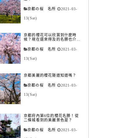
京都の桜 名所
2021-03-
13(Sat)
京都的櫻花可以欣賞到什麼時
候？現在還來得及的名勝也介...
京都の桜 名所
2021-03-
13(Sat)
京都美麗的櫻花隧道知道嗎？
京都の桜 名所
2021-03-
13(Sat)
京都府內第6位的櫻花名勝！從
二條城看到的美麗景色是？
京都の桜 名所
2021-03-