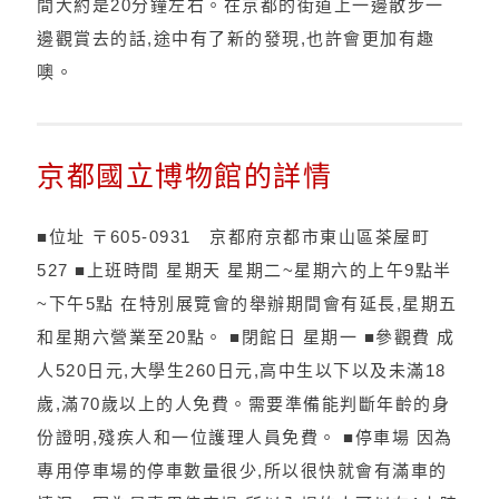
間大約是20分鐘左右。在京都的街道上一邊散步一
邊觀賞去的話,途中有了新的發現,也許會更加有趣
噢。
京都國立博物館的詳情
■位址 〒605-0931 京都府京都市東山區茶屋町
527 ■上班時間 星期天 星期二~星期六的上午9點半
~下午5點 在特別展覽會的舉辦期間會有延長,星期五
和星期六營業至20點。 ■閉館日 星期一 ■參觀費 成
人520日元,大學生260日元,高中生以下以及未滿18
歲,滿70歲以上的人免費。需要準備能判斷年齡的身
份證明,殘疾人和一位護理人員免費。 ■停車場 因為
專用停車場的停車數量很少,所以很快就會有滿車的