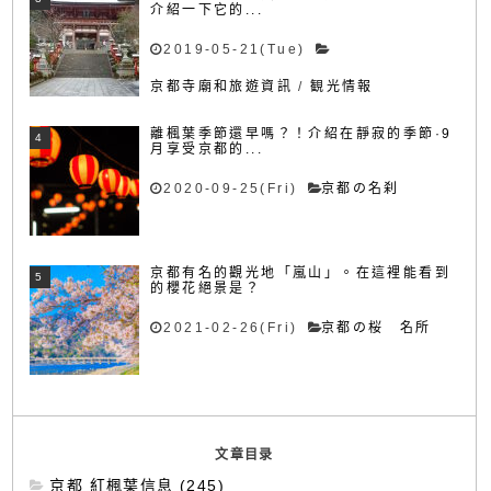
介紹一下它的...
2019-05-21(Tue)
京都寺廟和旅遊資訊
/
観光情報
離楓葉季節還早嗎？！介紹在靜寂的季節·9
月享受京都的...
2020-09-25(Fri)
京都の名刹
京都有名的觀光地「嵐山」。在這裡能看到
的櫻花絕景是？
2021-02-26(Fri)
京都の桜 名所
文章目录
京都 紅楓葉信息 (245)