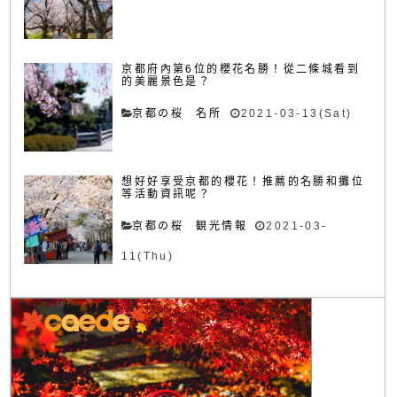
京都府內第6位的櫻花名勝！從二條城看到
的美麗景色是？
京都の桜 名所
2021-03-13(Sat)
想好好享受京都的櫻花！推薦的名勝和攤位
等活動資訊呢？
京都の桜 観光情報
2021-03-
11(Thu)