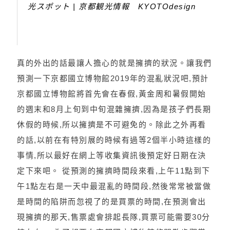
光スポット | 京都観光情報 KYOTOdesign
真的外出的話最讓人擔心的就是擁擠的狀況。讓我們
預測一下京都國立博物館2019年的混亂狀況吧,預計
京都國立博物館將首先會在春假,黃金周和暑假開始
的週末和8月上旬到中旬混雜擁擠,因為是孩子們長期
休假的時候,所以擁擠是不可避免的。除此之外再看
的話,以前在有特別展的時候有過等2個半小時這樣的
事情,所以最好在網上等收集資訊後預定好日期在決
定下來吧。 從預測的擁擠時間段來看,上午11點到下
午1點左右是一天中最混亂的時間段,然後常常被當做
是時間的陷阱而忽視了的是買票的時間,在預測會出
現擁擠的那天,售票處會排起長隊,買票可能需要30分