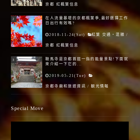
京都 紅楓葉信息
在人流量暴增的京都楓葉季,最好選擇工作
日出行有效嗎?
2018-11-24(Sat)
紅葉 交通・混雑
/
京都 紅楓葉信息
鞍馬寺是京都首屈一指的能量景點!下面就
來介紹一下它的...
2019-05-21(Tue)
京都寺廟和旅遊資訊
/
観光情報
Special Move
視
訊