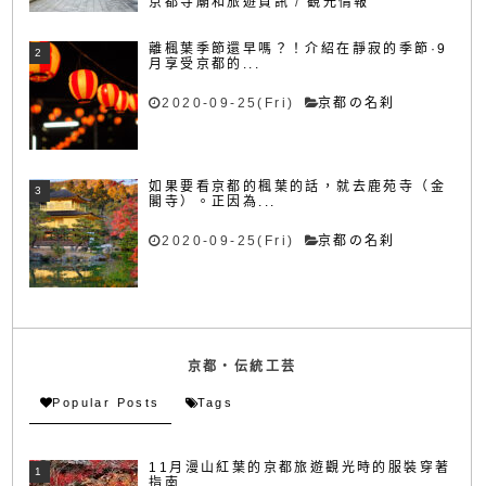
京都寺廟和旅遊資訊
/
観光情報
離楓葉季節還早嗎？！介紹在靜寂的季節·9
月享受京都的...
2020-09-25(Fri)
京都の名刹
如果要看京都的楓葉的話，就去鹿苑寺（金
閣寺）。正因為...
2020-09-25(Fri)
京都の名刹
京都・伝統工芸
Popular Posts
Tags
11月漫山紅葉的京都旅遊觀光時的服裝穿著
指南