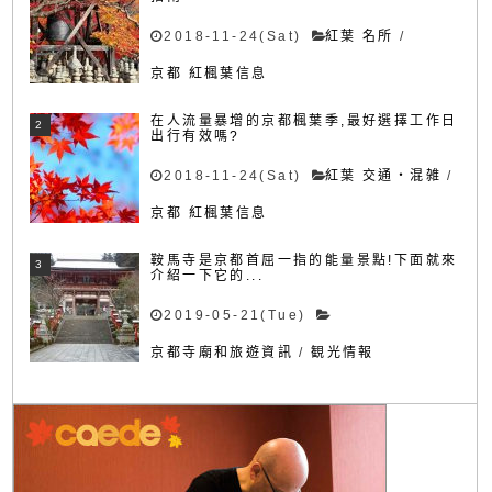
2018-11-24(Sat)
紅葉 名所
/
京都 紅楓葉信息
在人流量暴增的京都楓葉季,最好選擇工作日
出行有效嗎?
2018-11-24(Sat)
紅葉 交通・混雑
/
京都 紅楓葉信息
鞍馬寺是京都首屈一指的能量景點!下面就來
介紹一下它的...
2019-05-21(Tue)
京都寺廟和旅遊資訊
/
観光情報