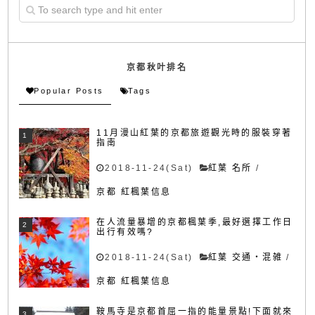
京都秋叶排名
Popular Posts
Tags
11月漫山紅葉的京都旅遊觀光時的服裝穿著
指南
2018-11-24(Sat)
紅葉 名所
/
京都 紅楓葉信息
在人流量暴增的京都楓葉季,最好選擇工作日
出行有效嗎?
2018-11-24(Sat)
紅葉 交通・混雑
/
京都 紅楓葉信息
鞍馬寺是京都首屈一指的能量景點!下面就來