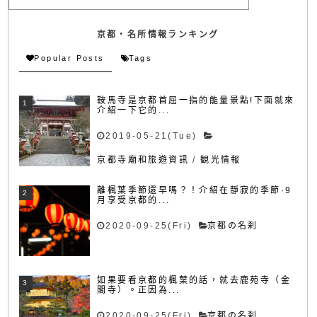
京都・名所情報ランキング
Popular Posts
Tags
鞍馬寺是京都首屈一指的能量景點!下面就來
介紹一下它的...
2019-05-21(Tue)
京都寺廟和旅遊資訊
/
観光情報
離楓葉季節還早嗎？！介紹在靜寂的季節·9
月享受京都的...
2020-09-25(Fri)
京都の名刹
如果要看京都的楓葉的話，就去鹿苑寺（金
閣寺）。正因為...
2020-09-25(Fri)
京都の名刹