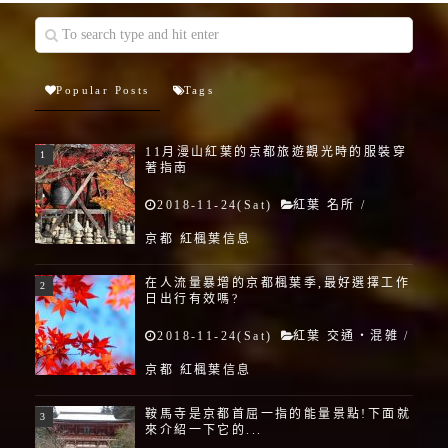
Popular Posts
Tags
11月漫山紅葉的京都旅遊觀光時的服裝穿
著指南
2018-11-24(Sat)
紅葉 名所
/
京都 紅楓葉信息
在人流量暴增的京都楓葉季,最好選擇工作
日出行有效嗎?
2018-11-24(Sat)
紅葉 交通・混雑
/
京都 紅楓葉信息
鞍馬寺是京都首屈一指的能量景點!下面就
來介紹一下它的...