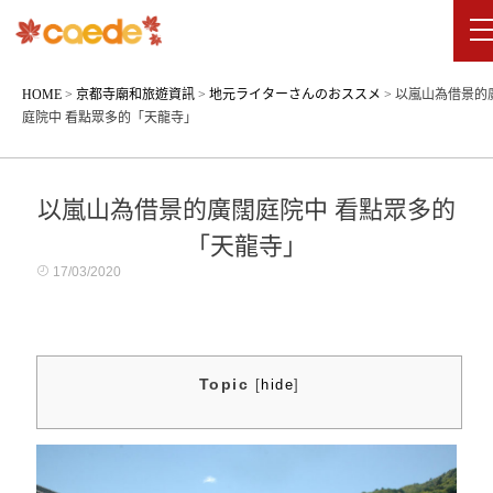
HOME
>
京都寺廟和旅遊資訊
>
地元ライターさんのおススメ
>
以嵐山為借景的
庭院中 看點眾多的「天龍寺」
以嵐山為借景的廣闊庭院中 看點眾多的
「天龍寺」
17/03/2020
Topic
[
hide
]