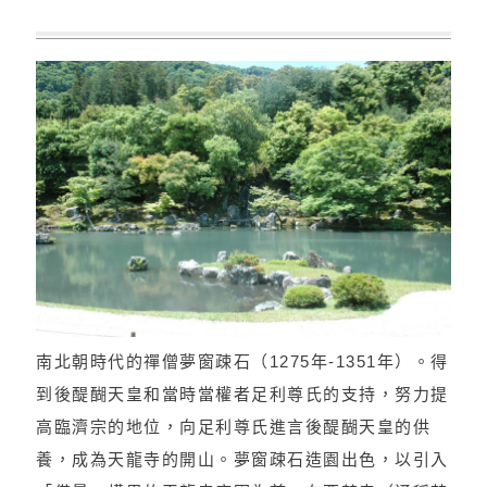
南北朝時代的禪僧夢窗疎石（1275年-1351年）。得
到後醍醐天皇和當時當權者足利尊氏的支持，努力提
高臨濟宗的地位，向足利尊氏進言後醍醐天皇的供
養，成為天龍寺的開山。夢窗疎石造園出色，以引入