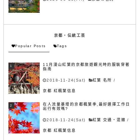
京都・伝統工芸
Popular Posts
Tags
11月漫山紅葉的京都旅遊觀光時的服裝穿著
指南
2018-11-24(Sat)
紅葉 名所
/
京都 紅楓葉信息
在人流量暴增的京都楓葉季,最好選擇工作日
出行有效嗎?
2018-11-24(Sat)
紅葉 交通・混雑
/
京都 紅楓葉信息