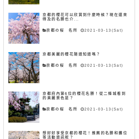
京都的櫻花可以欣賞到什麼時候？現在還來
得及的名勝也介...
京都の桜 名所
2021-03-13(Sat)
京都美麗的櫻花隧道知道嗎？
京都の桜 名所
2021-03-13(Sat)
京都府內第6位的櫻花名勝！從二條城看到
的美麗景色是？
京都の桜 名所
2021-03-13(Sat)
想好好享受京都的櫻花！推薦的名勝和攤位
等活動資訊呢？