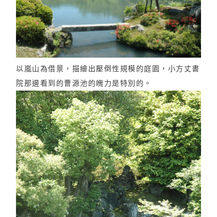
以嵐山為借景，描繪出壓倒性規模的庭園，小方丈書
院那邊看到的曹源池的魄力是特別的。