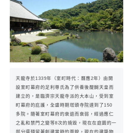
天龍寺於1339年（室町時代：曆應2年）由開
設室町幕府的足利尊氏為了供養後醍醐天皇而
建立的，是臨濟宗天龍寺派的大本山，受到室
町幕府的庇護，全盛時期塔頭寺院達到了150
多院。隨著室町幕府的衰退而衰弱，經過應仁
之亂和禁門之變等8次的燒毀，現在在庭園的一
部分還殘留著創建當時的面貌，現在的建築物