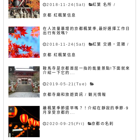
2018-11-24(Sat)
紅葉 名所
/
京都 紅楓葉信息
在人流量暴增的京都楓葉季,最好選擇工作日
出行有效嗎?
2018-11-24(Sat)
紅葉 交通・混雑
/
京都 紅楓葉信息
鞍馬寺是京都首屈一指的能量景點!下面就來
介紹一下它的...
2019-05-21(Tue)
京都寺廟和旅遊資訊
/
観光情報
離楓葉季節還早嗎？！介紹在靜寂的季節·9
月享受京都的...
2020-09-25(Fri)
京都の名刹