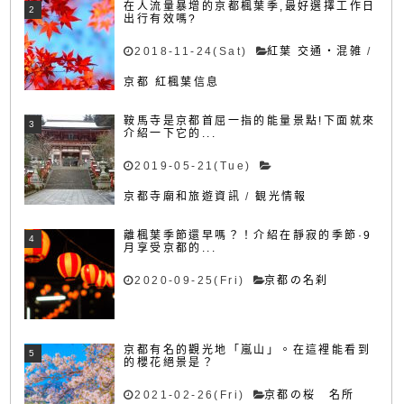
在人流量暴增的京都楓葉季,最好選擇工作日
出行有效嗎?
2018-11-24(Sat)
紅葉 交通・混雑
/
京都 紅楓葉信息
鞍馬寺是京都首屈一指的能量景點!下面就來
介紹一下它的...
2019-05-21(Tue)
京都寺廟和旅遊資訊
/
観光情報
離楓葉季節還早嗎？！介紹在靜寂的季節·9
月享受京都的...
2020-09-25(Fri)
京都の名刹
京都有名的觀光地「嵐山」。在這裡能看到
的櫻花絕景是？
2021-02-26(Fri)
京都の桜 名所