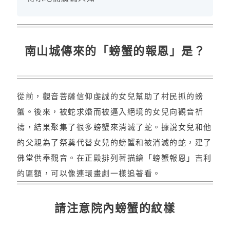
南山城傳來的「螃蟹的報恩」是？
從前，觀音菩薩信仰虔誠的女兒幫助了村民抓的螃
蟹。後來，被蛇求婚而被逼入絕境的女兒向觀音祈
禱，結果聚集了很多螃蟹來消滅了蛇。據說女兒和他
的父親為了祭奠代替女兒的螃蟹和被消滅的蛇，建了
佛堂供奉觀音。在正殿排列著描繪「螃蟹報恩」吉利
的匾額，可以像連環畫劇一樣追著看。
請注意院內螃蟹的紋樣