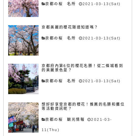
京都の桜 名所
2021-03-13(Sat)
京都美麗的櫻花隧道知道嗎？
京都の桜 名所
2021-03-13(Sat)
京都府內第6位的櫻花名勝！從二條城看到
的美麗景色是？
京都の桜 名所
2021-03-13(Sat)
想好好享受京都的櫻花！推薦的名勝和攤位
等活動資訊呢？
京都の桜 観光情報
2021-03-
11(Thu)