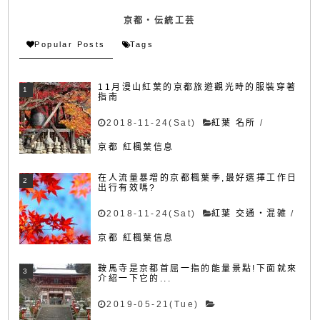
京都・伝統工芸
Popular Posts
Tags
11月漫山紅葉的京都旅遊觀光時的服裝穿著
指南
2018-11-24(Sat)
紅葉 名所
/
京都 紅楓葉信息
在人流量暴增的京都楓葉季,最好選擇工作日
出行有效嗎?
2018-11-24(Sat)
紅葉 交通・混雑
/
京都 紅楓葉信息
鞍馬寺是京都首屈一指的能量景點!下面就來
介紹一下它的...
2019-05-21(Tue)