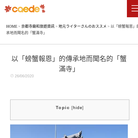
HOME
>
京都寺廟和旅遊資訊
>
地元ライターさんのおススメ
>
以「螃蟹報恩」
承地而聞名的「蟹滿寺」
以「螃蟹報恩」的傳承地而聞名的「蟹
滿寺」
26/06/2020
Topic
[
hide
]