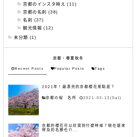
京都のインスタ映え (11)
京都の名刹 (38)
名刹 (37)
観光情報 (12)
未分類 (1)
京都・春夏秋冬
Recent Posts
Popular Posts
Tags
2021年！最漂亮的京都櫻花景點是？
京都の桜 名所
2021-03-13(Sat)
京都的櫻花可以欣賞到什麼時候？現在還來
得及的名勝也介...