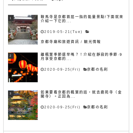
鞍馬寺是京都首屈一指的能量景點!下面就來
介紹一下它的...
2019-05-21(Tue)
京都寺廟和旅遊資訊
/
観光情報
離楓葉季節還早嗎？！介紹在靜寂的季節·9
月享受京都的...
2020-09-25(Fri)
京都の名刹
如果要看京都的楓葉的話，就去鹿苑寺（金
閣寺）。正因為...
2020-09-25(Fri)
京都の名刹