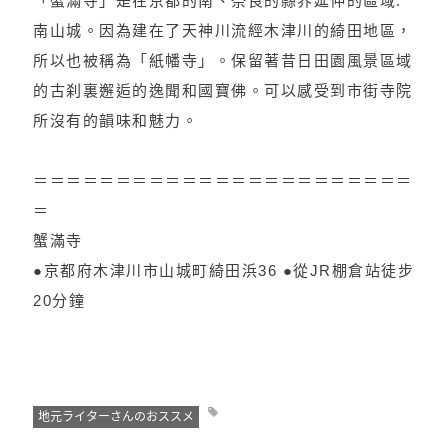
「蟹滿寺」是在京都的南、奈良的縣界延伸的區域.
南山城。因為建在了天神川流經木津川的綺田地區，
所以也被稱為「紙幡寺」。保留著昔日田園風景區域
的古刹裏邂逅的逸聞和國寶佛。可以感受到市街寺院
所沒有的韻味和魅力。
＝＝＝＝＝＝＝＝＝＝＝＝＝＝＝＝＝＝＝＝＝＝＝
＝
蟹滿寺
●京都府木津川市山城町綺田浜36 ●從JR棚倉站徒步
20分鐘
地元ライターさんのおススメ