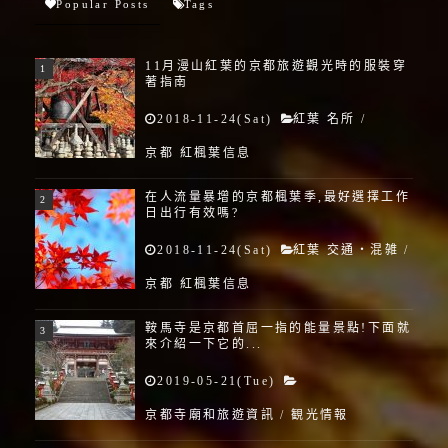
Popular Posts
Tags
11月漫山紅葉的京都旅遊觀光時的服裝穿
著指南
2018-11-24(Sat)
紅葉 名所
/
京都 紅楓葉信息
在人流量暴增的京都楓葉季,最好選擇工作
日出行有效嗎?
2018-11-24(Sat)
紅葉 交通・混雑
/
京都 紅楓葉信息
鞍馬寺是京都首屈一指的能量景點!下面就
來介紹一下它的...
2019-05-21(Tue)
京都寺廟和旅遊資訊
/
観光情報