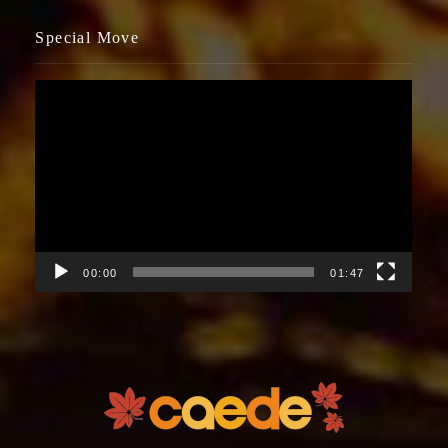
Special Move
視
訊
播
放
器
00:00
01:47