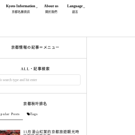
Kyoto Information
About us
Language
京都名勝資訊
閞於我們
語言
京都情報の記事＝メニュー
ALL・記事検索
京都秋叶排名
pular Posts
Tags
11月漫山紅葉的京都旅遊觀光時