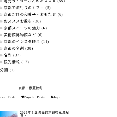
地元ライターさんのおススメ (55)
京都で流行りのカフェ (5)
京都だけの和菓子・おもたせ (6)
おススメお散歩 (30)
京都スイーツの魅力 (6)
美術館博物館など (6)
京都のインスタ映え (11)
京都の名刹 (38)
名刹 (37)
観光情報 (12)
分類 (1)
京都・春夏秋冬
cent Posts
Popular Posts
Tags
2021年！最漂亮的京都櫻花景點
是？