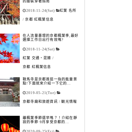
的服裝穿著指南
2018-11-24(Sat)
紅葉 名所
/
京都 紅楓葉信息
在人流量暴增的京都楓葉季,最好
選擇工作日出行有效嗎?
2018-11-24(Sat)
紅葉 交通・混雑
/
京都 紅楓葉信息
鞍馬寺是京都首屈一指的能量景
點!下面就來介紹一下它的...
2019-05-21(Tue)
京都寺廟和旅遊資訊
/
観光情報
離楓葉季節還早嗎？！介紹在靜
寂的季節·9月享受京都的...
2020-09-25(Fri)