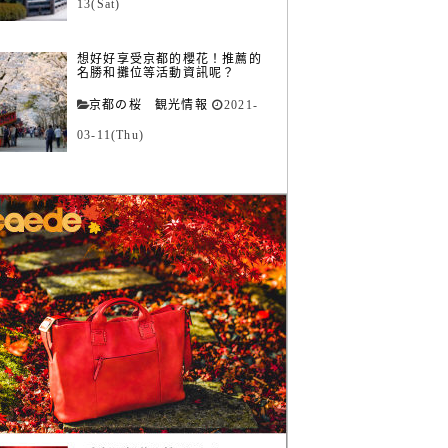
13(Sat)
想好好享受京都的櫻花！推薦的
名勝和攤位等活動資訊呢？
京都の桜 観光情報
2021-
03-11(Thu)