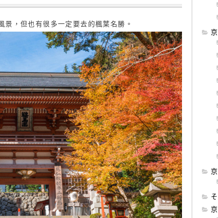
風景，但也有很多一定要去的楓葉名勝。
京
京
そ
京