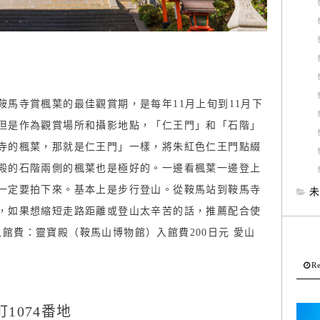
馬寺賞楓葉的最佳觀賞期，是每年11月上旬到11月下
但是作為觀賞場所和攝影地點，「仁王門」和「石階」
寺的楓葉，那就是仁王門」一樣，將朱紅色仁王門點綴
殿的石階兩側的楓葉也是極好的。一邊看楓葉一邊登上
一定要拍下來。基本上是步行登山。從鞍馬站到鞍馬寺
未
，如果想縮短走路距離或登山太辛苦的話，推薦配合使
 入館費：靈寶殿（鞍馬山博物館）入館費200日元 愛山
Re
1074番地