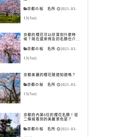
京都の桜 名所
2021-03-
13(Sat)
京都的櫻花可以欣賞到什麼時
候？現在還來得及的名勝也介...
京都の桜 名所
2021-03-
13(Sat)
京都美麗的櫻花隧道知道嗎？
京都の桜 名所
2021-03-
13(Sat)
京都府內第6位的櫻花名勝！從
二條城看到的美麗景色是？
京都の桜 名所
2021-03-