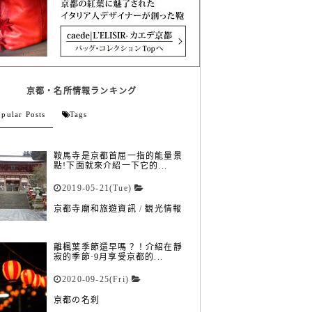
京都・名所情報ランキング
pular Posts
Tags
鞍馬寺是京都首屈一指的能量景
點!下面就來介紹一下它的...
2019-05-21(Tue)
京都寺廟和旅遊資訊
/
観光情報
離楓葉季節還早嗎？！介紹在靜
寂的季節·9月享受京都的...
2020-09-25(Fri)
京都の名刹