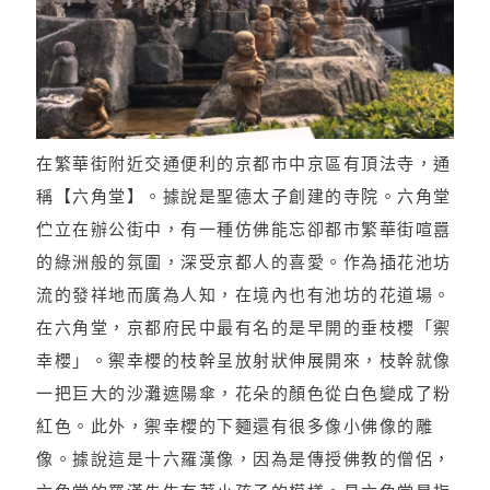
在繁華街附近交通便利的京都市中京區有頂法寺，通
稱【六角堂】。據說是聖德太子創建的寺院。六角堂
伫立在辦公街中，有一種仿佛能忘卻都市繁華街喧囂
的綠洲般的氛圍，深受京都人的喜愛。作為插花池坊
流的發祥地而廣為人知，在境內也有池坊的花道場。
在六角堂，京都府民中最有名的是早開的垂枝櫻「禦
幸櫻」。禦幸櫻的枝幹呈放射狀伸展開來，枝幹就像
一把巨大的沙灘遮陽傘，花朵的顏色從白色變成了粉
紅色。此外，禦幸櫻的下麵還有很多像小佛像的雕
像。據說這是十六羅漢像，因為是傳授佛教的僧侶，