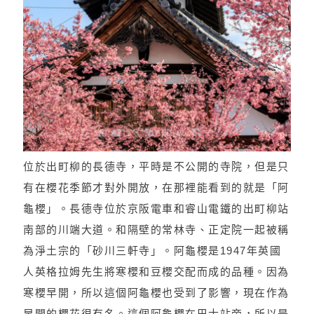
位於出町柳的長德寺，平時是不公開的寺院，但是只
有在櫻花季節才對外開放，在那裡能看到的就是「阿
龜櫻」。長德寺位於京阪電車和睿山電鐵的出町柳站
南部的川端大道。和隔壁的常林寺、正定院一起被稱
為淨土宗的「砂川三軒寺」。阿龜櫻是1947年英國
人英格拉姆先生將寒櫻和豆櫻交配而成的品種。因為
寒櫻早開，所以這個阿龜櫻也受到了影響，現在作為
早開的櫻花很有名。這個阿龜櫻在巴士站旁，所以是