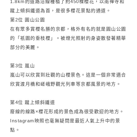
1.8km的道路沿線種植了約450棵櫻花，以南禪寺和
蹴上傾斜鐵道為首，是很多櫻花景點的通道。
第2位 圓山公園
在有眾多賞櫻名勝的京都，格外有名的就是圓山公園
的「祇園的垂枝櫻」。被燈光照射的身姿散發著精華
部分的美麗。
第3位 嵐山
嵐山可以欣賞到壯觀的山櫻景色。這是一個非常適合
欣賞渡月橋和嵯峨野觀光列車等京都風景的地方。
第4位 蹴上傾斜鐵道
廢線的線路×櫻花形成的景色成為很受歡迎的地方。
Instagram映照也毫無疑問是最近人氣上升中的景
點。