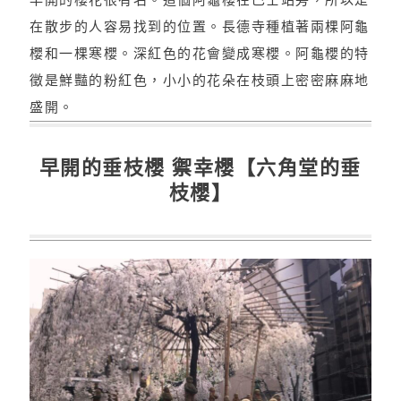
在散步的人容易找到的位置。長德寺種植著兩棵阿龜
櫻和一棵寒櫻。深紅色的花會變成寒櫻。阿龜櫻的特
徵是鮮豔的粉紅色，小小的花朵在枝頭上密密麻麻地
盛開。
早開的垂枝櫻 禦幸櫻【六角堂的垂
枝櫻】