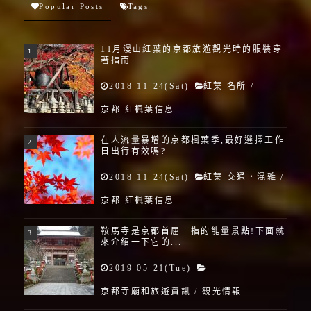
Popular Posts
Tags
11月漫山紅葉的京都旅遊觀光時的服裝穿
著指南
2018-11-24(Sat)
紅葉 名所
/
京都 紅楓葉信息
在人流量暴增的京都楓葉季,最好選擇工作
日出行有效嗎?
2018-11-24(Sat)
紅葉 交通・混雑
/
京都 紅楓葉信息
鞍馬寺是京都首屈一指的能量景點!下面就
來介紹一下它的...
2019-05-21(Tue)
京都寺廟和旅遊資訊
/
観光情報