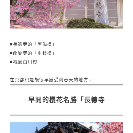
■長德寺的「阿龜櫻」
■醍醐寺的「垂枝櫻」
■祇園白川櫻
在京都也是能很早感受到春天的地方。
早開的櫻花名勝「長德寺