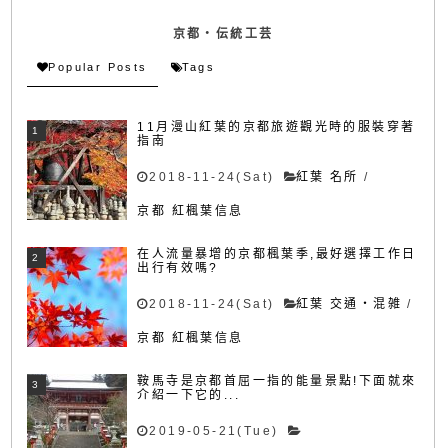
京都・伝統工芸
Popular Posts
Tags
11月漫山紅葉的京都旅遊觀光時的服裝穿著
指南
2018-11-24(Sat)
紅葉 名所
/
京都 紅楓葉信息
在人流量暴增的京都楓葉季,最好選擇工作日
出行有效嗎?
2018-11-24(Sat)
紅葉 交通・混雑
/
京都 紅楓葉信息
鞍馬寺是京都首屈一指的能量景點!下面就來
介紹一下它的...
2019-05-21(Tue)