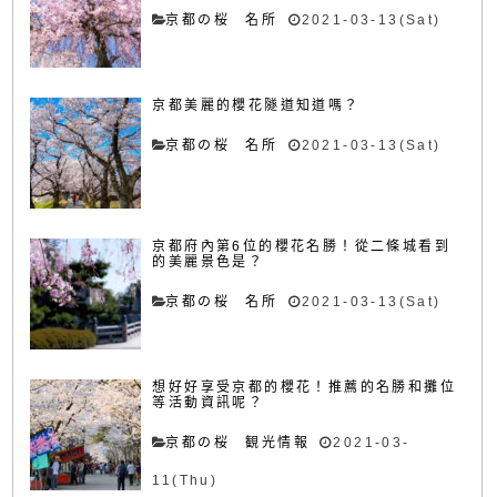
京都の桜 名所
2021-03-13(Sat)
京都美麗的櫻花隧道知道嗎？
京都の桜 名所
2021-03-13(Sat)
京都府內第6位的櫻花名勝！從二條城看到
的美麗景色是？
京都の桜 名所
2021-03-13(Sat)
想好好享受京都的櫻花！推薦的名勝和攤位
等活動資訊呢？
京都の桜 観光情報
2021-03-
11(Thu)