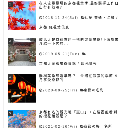
在人流量暴增的京都楓葉季,最好選擇工作日
出行有效嗎?
2018-11-24(Sat)
紅葉 交通・混雑
/
京都 紅楓葉信息
鞍馬寺是京都首屈一指的能量景點!下面就來
介紹一下它的...
2019-05-21(Tue)
京都寺廟和旅遊資訊
/
観光情報
離楓葉季節還早嗎？！介紹在靜寂的季節·9
月享受京都的...
2020-09-25(Fri)
京都の名刹
京都有名的觀光地「嵐山」。在這裡能看到
的櫻花絕景是？
2021-02-26(Fri)
京都の桜 名所