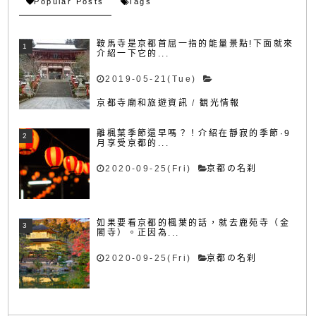
Popular Posts
Tags
鞍馬寺是京都首屈一指的能量景點!下面就來
介紹一下它的...
2019-05-21(Tue)
京都寺廟和旅遊資訊
/
観光情報
離楓葉季節還早嗎？！介紹在靜寂的季節·9
月享受京都的...
2020-09-25(Fri)
京都の名刹
如果要看京都的楓葉的話，就去鹿苑寺（金
閣寺）。正因為...
2020-09-25(Fri)
京都の名刹